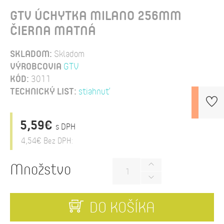
GTV ÚCHYTKA MILANO 256MM
ČIERNA MATNÁ
SKLADOM:
Skladom
VÝROBCOVIA
GTV
KÓD:
3011
TECHNICKÝ LIST:
stiahnuť
5,59€
s DPH
4,54€
Bez DPH:
Množstvo
DO KOŠÍKA