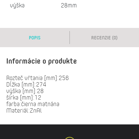
výška
28mm
POPIS
RECENZIE (0)
Informácie o produkte
Rozteč vŕtania [mm]:256
Dĺžka [mm]:274
výška [mm]:28
šírka [mm]:12
farba:čierna matnána
Materiál:ZnAl