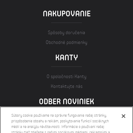
NAKUPOVANIE
Spôsoby doručenia
Obchodné podmienky
KANTY
O spoločnosti Kanty
Kontaktujte nás
ODBER NOVINIEK
Súbory cookie používame na správne fungovanie našej stránky,
prispôsobenie obsahu a reklám, poskytovanie funkcií sociálnych
médií a na analýzu návštevnosti. Informácie o používaní našej
stránky tiež zdieľame s našimi sociálnymi médiami, reklamnými a