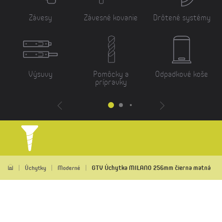
Závesy
Závesné kovanie
Drôtené systémy
Výsuvy
Pomôcky a
Odpadkové koše
prípravky
GTV Úchytka MILANO 256mm čierna matná
Úchytky
Moderné