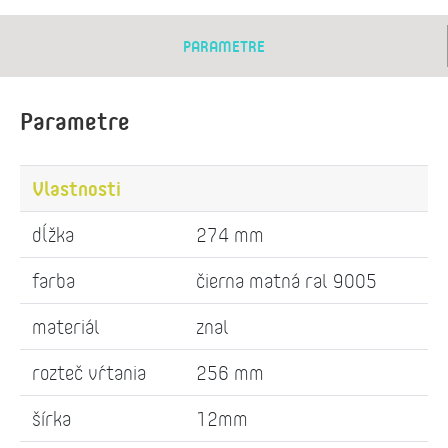
PARAMETRE
Parametre
Vlastnosti
dĺžka
274 mm
farba
čierna matná ral 9005
materiál
znal
rozteč vŕtania
256 mm
šírka
12mm