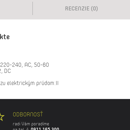
RECENZIE (0)
ukte
]:220-240, AC, 50-60
2, DC
azu elektrickým prúdom:II
ODBORNOSŤ
radi Vám poradíme
na tel. č.
0911 165 300