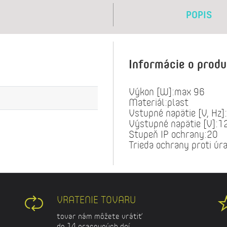
POPIS
Informácie o prod
Výkon [W]:max 96
Materiál:plast
Vstupné napätie [V, Hz
Výstupné napätie [V]:1
Stupeň IP ochrany:20
Trieda ochrany proti úr
VRATENIE TOVARU
tovar nám môžete vrátiť
do 14 pracovných dní