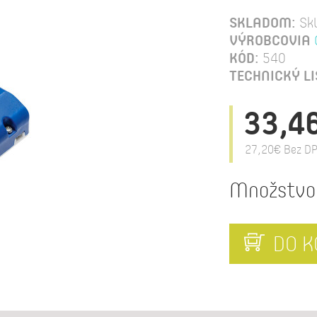
SKLADOM:
Sk
VÝROBCOVIA
KÓD:
540
TECHNICKÝ LI
33,4
27,20€
Bez DP
Množstvo
DO K