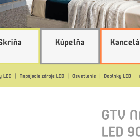
Skriňa
Kúpelňa
Kancelá
y LED
Napájacie zdroje LED
Osvetlenie
Doplnky LED
GTV N
LED 9