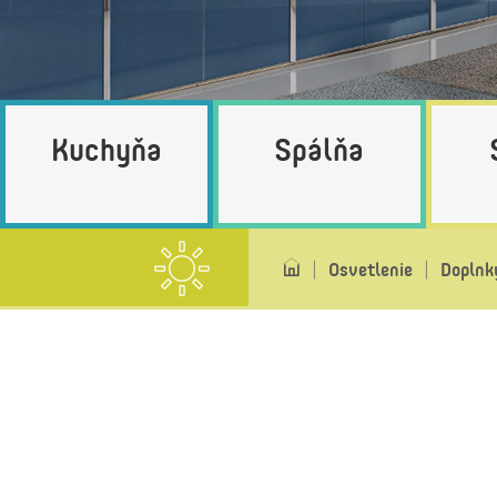
Kuchyňa
Spálňa
Osvetlenie
Doplnk