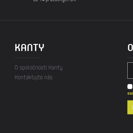
KANTY
O
O spoločnosti Kanty
Kontaktujte nás
os