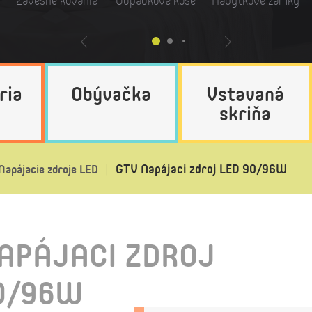
Závesné kovanie
Odpadkové koše
Nábytkové zámky
ria
Obývačka
Vstavaná
skriňa
GTV Napájaci zdroj LED 90/96W
Napájacie zdroje LED
APÁJACI ZDROJ
0/96W