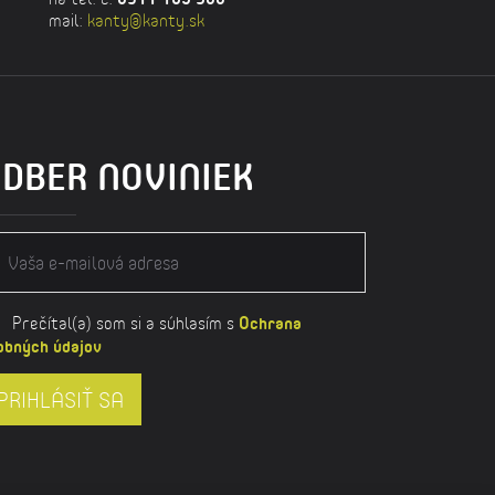
mail:
kanty@kanty.sk
DBER NOVINIEK
Prečítal(a) som si a súhlasím s
Ochrana
obných údajov
PRIHLÁSIŤ SA