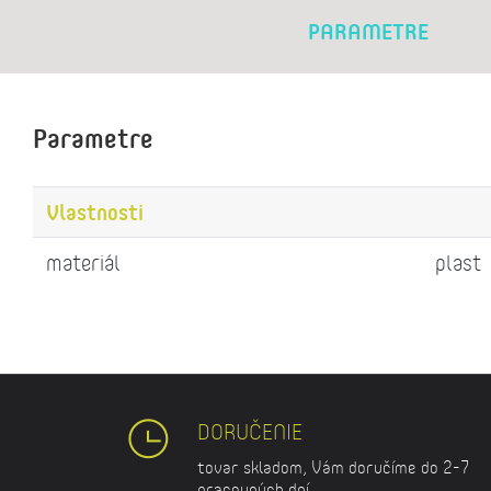
PARAMETRE
Parametre
Vlastnosti
materiál
plast
DORUČENIE
tovar skladom, Vám doručíme do 2-7
pracovných dní