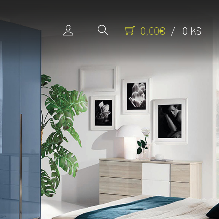
0,00€
/ 0 KS