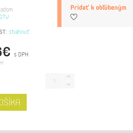
Pridať k obľúbeným
ladom
GTV
ST:
stiahnuť
6€
s DPH
H:
OŠÍKA