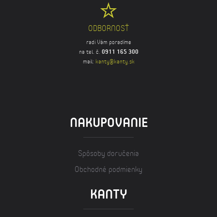
ODBORNOSŤ
radi Vám poradíme
na tel. č.
0911 165 300
mail:
kanty@kanty.sk
NAKUPOVANIE
Spôsoby doručenia
Obchodné podmienky
KANTY