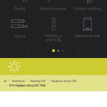
Závesy
Závesné kovanie
Drôtené systémy
Výsuvy
Pomôcky a
Odpadkové koše
prípravky
Osvetlenie
Doplnky LED
Napájacie zdroje LED
GTV Napájaci zdroj LED 75W