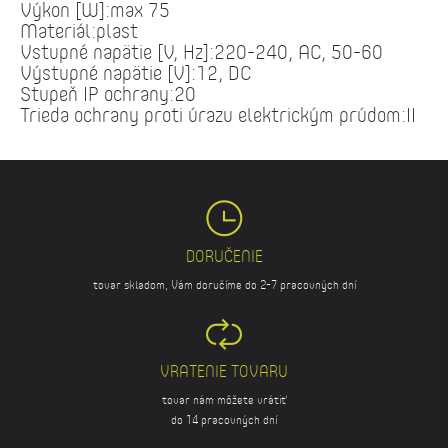
Výkon [W]:max 75
Materiál:plast
Vstupné napätie [V, Hz]:220-240, AC, 50-60
Výstupné napätie [V]:12, DC
Stupeň IP ochrany:20
Trieda ochrany proti úrazu elektrickým prúdom:II
DORUČENIE
tovar skladom, Vám doručíme do 2-7 pracovných dní
VRATENIE TOVARU
tovar nám môžete vrátiť
do 14 pracovných dní