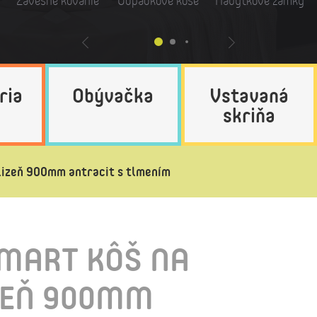
Závesné kovanie
Odpadkové koše
Nábytkové zámky
ria
Obývačka
Vstavaná
skriňa
izeň 900mm antracit s tlmením
MART KÔŠ NA
ZEŇ 900MM