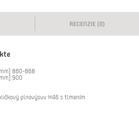
RECENZIE (0)
ukte
 [mm]:860-868
 [mm]:900
uličkový plnovýsuv H46 s tlmením