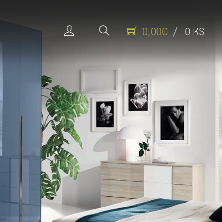
0,00€
/ 0 KS