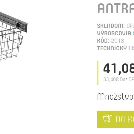
ANTRA
SKLADOM:
Sk
VÝROBCOVIA
KÓD:
2918
TECHNICKÝ LI
41,0
33,40€
Bez DP
Množstvo
DO K