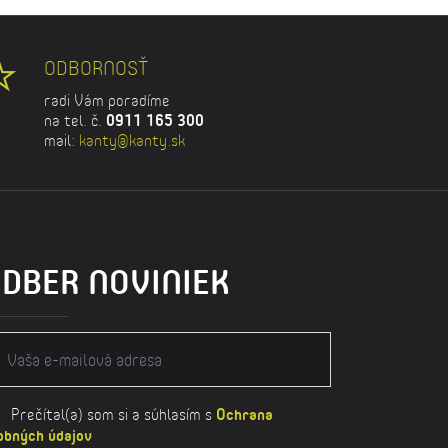
ODBORNOSŤ
radi Vám poradíme
na tel. č.
0911 165 300
mail:
kanty@kanty.sk
DBER NOVINIEK
Prečítal(a) som si a súhlasím s
Ochrana
obných údajov