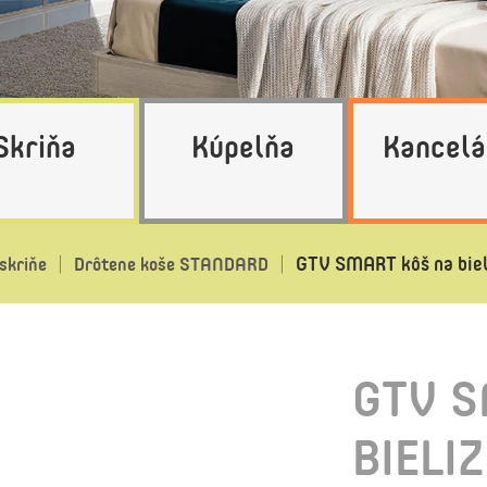
Skriňa
Kúpelňa
Kancelá
GTV SMART kôš na biel
skriňe
Drôtene koše STANDARD
GTV S
BIELI