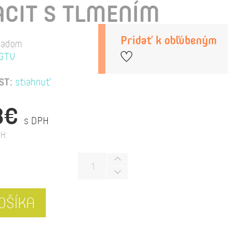
CIT S TLMENÍM
Pridať k obľúbeným
ladom
GTV
ST:
stiahnuť
8€
s DPH
H:
OŠÍKA