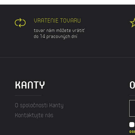
VRATENIE TOVARU
tovar nám môžete vrátiť
do 14 pracovných dní
KANTY
O
O spoločnosti Kanty
Kontaktujte nás
os