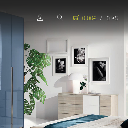
0,00€
/ 0 KS