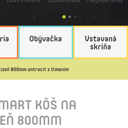
Závesné kovanie
Odpadkové koše
Nábytkové zámky
ria
Obývačka
Vstavaná
skriňa
izeň 800mm antracit s tlmením
MART KÔŠ NA
ZEŇ 800MM