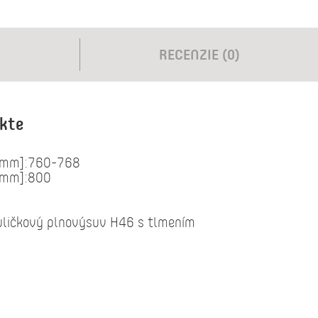
RECENZIE (0)
ukte
 [mm]:760-768
 [mm]:800
uličkový plnovýsuv H46 s tlmením