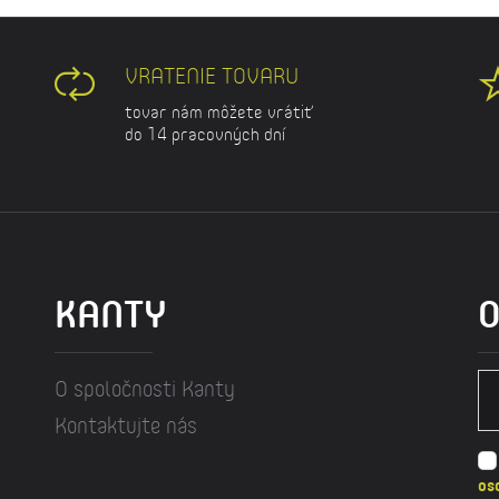
VRATENIE TOVARU
tovar nám môžete vrátiť
do 14 pracovných dní
KANTY
O
O spoločnosti Kanty
Kontaktujte nás
os