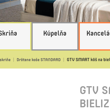
Skriňa
Kúpelňa
Kancelá
GTV SMART kôš na biel
skriňe
Drôtene koše STANDARD
GTV S
BIELI