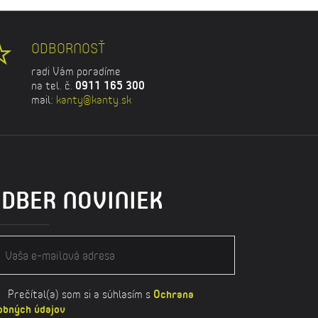
ODBORNOSŤ
radi Vám poradíme
na tel. č.
0911 165 300
mail:
kanty@kanty.sk
DBER NOVINIEK
Prečítal(a) som si a súhlasím s
Ochrana
obných údajov