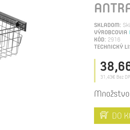
ANTRA
SKLADOM:
Sk
VÝROBCOVIA
KÓD:
2916
TECHNICKÝ LI
38,6
31,43€
Bez DP
Množstvo
DO K