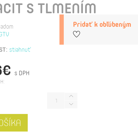
CIT S TLMENÍM
Pridať k obľúbeným
ladom
GTV
ST:
stiahnuť
6€
s DPH
H:
OŠÍKA