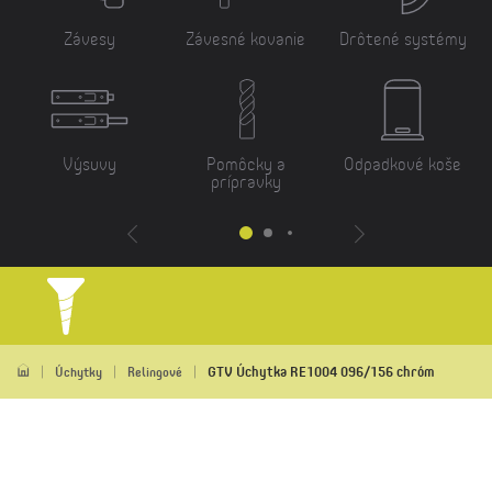
Závesy
Závesné kovanie
Drôtené systémy
Výsuvy
Pomôcky a
Odpadkové koše
prípravky
GTV Úchytka RE1004 096/156 chróm
Úchytky
Relingové