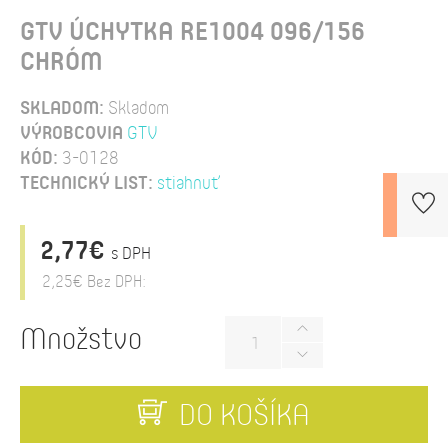
GTV ÚCHYTKA RE1004 096/156
CHRÓM
SKLADOM:
Skladom
VÝROBCOVIA
GTV
KÓD:
3-0128
TECHNICKÝ LIST:
stiahnuť
2,77€
s DPH
2,25€
Bez DPH:
Množstvo
DO KOŠÍKA