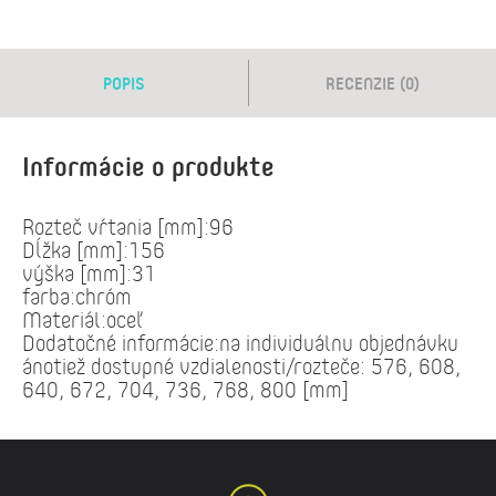
POPIS
RECENZIE (0)
Informácie o produkte
Rozteč vŕtania [mm]:96
Dĺžka [mm]:156
výška [mm]:31
farba:chróm
Materiál:oceľ
Dodatočné informácie:na individuálnu objednávku
ánotiež dostupné vzdialenosti/rozteče: 576, 608,
640, 672, 704, 736, 768, 800 [mm]