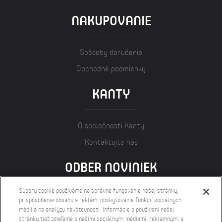
NAKUPOVANIE
Spôsoby doručenia
Obchodné podmienky
KANTY
O spoločnosti Kanty
Kontaktujte nás
ODBER NOVINIEK
Súbory cookie používame na správne fungovanie našej stránky,
prispôsobenie obsahu a reklám, poskytovanie funkcií sociálnych
médií a na analýzu návštevnosti. Informácie o používaní našej
stránky tiež zdieľame s našimi sociálnymi médiami, reklamnými a