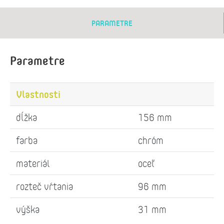
PARAMETRE
Parametre
Vlastnosti
dĺžka
156 mm
farba
chróm
materiál
oceľ
rozteč vŕtania
96 mm
výška
31 mm