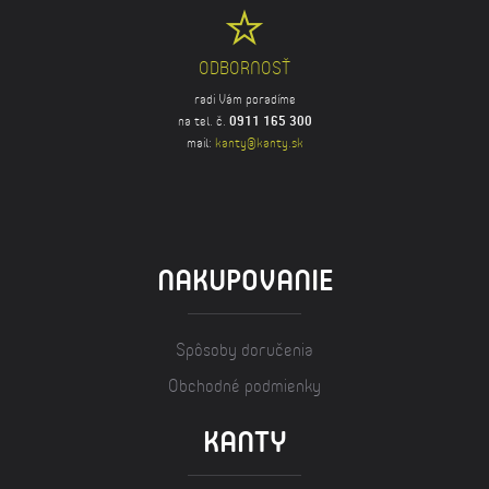
ODBORNOSŤ
radi Vám poradíme
na tel. č.
0911 165 300
mail:
kanty@kanty.sk
NAKUPOVANIE
Spôsoby doručenia
Obchodné podmienky
KANTY