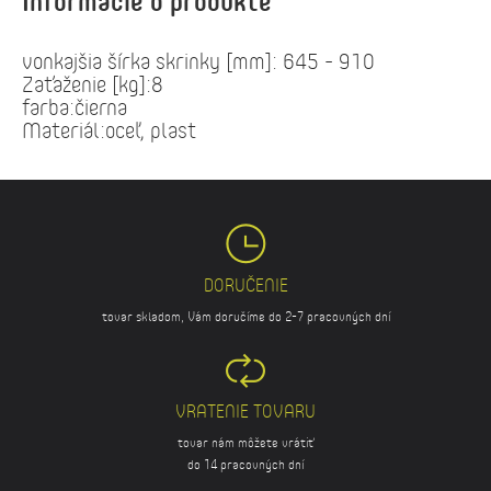
Informácie o produkte
vonkajšia šírka skrinky [mm]: 645 - 910
Zaťaženie [kg]:8
farba:čierna
Materiál:oceľ, plast
DORUČENIE
tovar skladom, Vám doručíme do 2-7 pracovných dní
VRATENIE TOVARU
tovar nám môžete vrátiť
do 14 pracovných dní