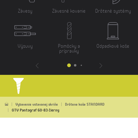
Závesy
Závesné kovanie
Drôtené systémy
Výsuvy
Pomôcky a
Odpadkové koše
prípravky
Vybavenie vstavanej skriňe
Drôtene koše STANDARD
GTV Pantograf 60-83 čierny