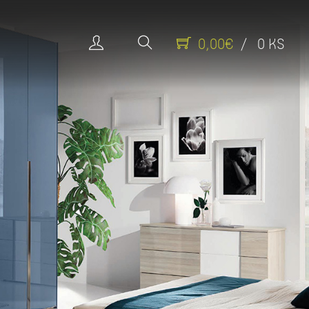
0,00€
/ 0 KS