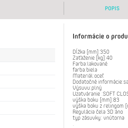
POPIS
Informácie o prod
Dĺžka [mm]:350
Zaťaženie [kg]:40
Farba:lakované
farba:biela
Materiál:oceľ
Dodatočné informácie:s
Výsuvu:plný
Uzatváranie :SOFT CLO
výška boku [mm]:83
výška boku z relingom 
Regulácia čela 3D:áno
typ zásuvky: vnútorna
.