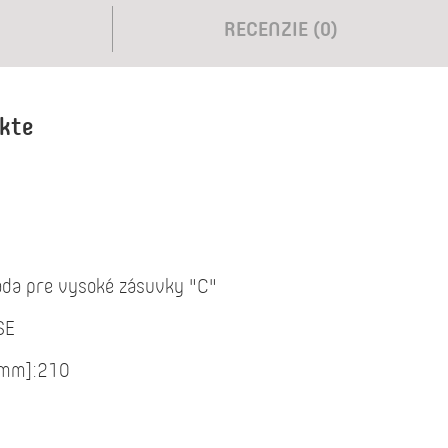
RECENZIE (0)
ukte
ada pre vysoké zásuvky "C"
SE
[mm]:210