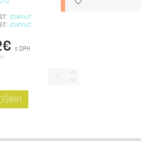
GTV
ST:
stiahnuť
ST:
stiahnuť
2€
s DPH
H:
OŠÍKA