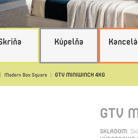
Skriňa
Kúpelňa
Kancelá
GTV MINIWINCH 4KG
Modern Box Square
GTV M
SKLADOM:
Sk