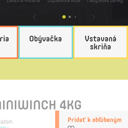
Závesné kovanie
Odpadkové koše
Nábytkové zámky
ria
Obývačka
Vstavaná
skriňa
INIWINCH 4KG
Pridať k obľúbeným
ladom