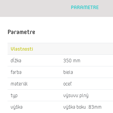
PARAMETRE
Parametre
Vlastnosti
dĺžka
350 mm
farba
biela
materiál
oceľ
typ
výsuvu:plný
výška
výška boku :83mm