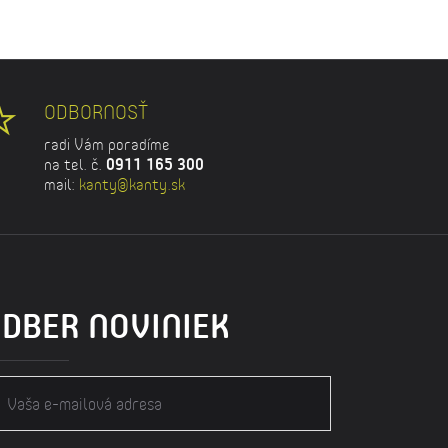
ODBORNOSŤ
radi Vám poradíme
na tel. č.
0911 165 300
mail:
kanty@kanty.sk
DBER NOVINIEK