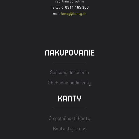
radi Vám poradíme
na tel. č.
0911 165 300
mail:
kanty@kanty.sk
NAKUPOVANIE
Spôsoby doručenia
Obchodné podmienky
KANTY
O spoločnosti Kanty
Kontaktujte nás