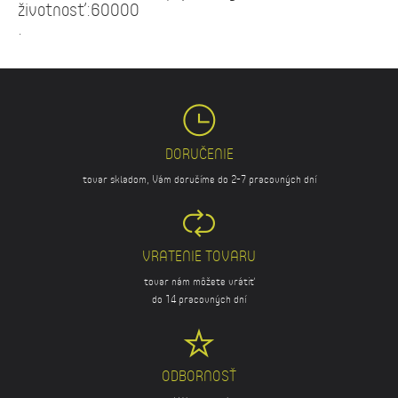
životnosť:60000
.
DORUČENIE
tovar skladom, Vám doručíme do 2-7 pracovných dní
VRATENIE TOVARU
tovar nám môžete vrátiť
do 14 pracovných dní
ODBORNOSŤ