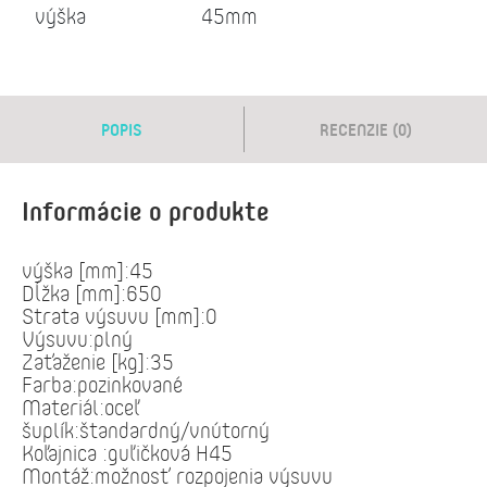
výška
45mm
POPIS
RECENZIE (0)
Informácie o produkte
výška [mm]:45
Dĺžka [mm]:650
Strata výsuvu [mm]:0
Výsuvu:plný
Zaťaženie [kg]:35
Farba:pozinkované
Materiál:oceľ
šuplík:štandardný/vnútorný
Koľajnica :guľičková H45
Montáž:možnosť rozpojenia výsuvu