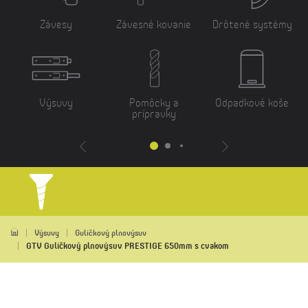
Závesy
Závesné kovanie
Drôtené systémy
Výsuvy
Pomôcky a
Odpadkové koše
prípravky
Výsuvy
Guličkový plnovýsuv
GTV Guličkový plnovýsuv PRESTIGE 650mm s cvakom