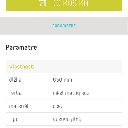
DO KOŠÍKA
PARAMETRE
Parametre
Vlastnosti
dĺžka
650 mm
farba
nikel matný kov
materiál
oceľ
typ
výsuvu:plný