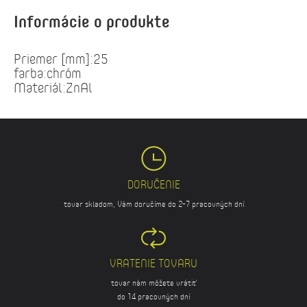
Informácie o produkte
Priemer [mm]:25
farba:chróm
Materiál:ZnAl
DORUČENIE
tovar skladom, Vám doručíme do 2-7 pracovných dní
VRATENIE TOVARU
tovar nám môžete vrátiť
do 14 pracovných dní