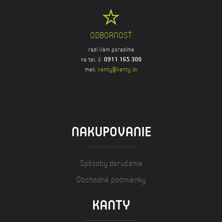
ODBORNOSŤ
radi Vám poradíme
na tel. č.
0911 165 300
mail:
kanty@kanty.sk
NAKUPOVANIE
Spôsoby doručenia
Obchodné podmienky
KANTY