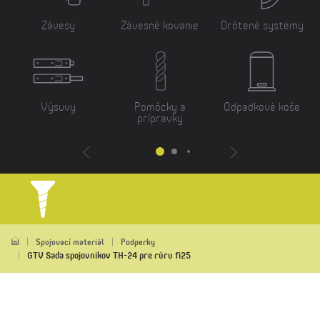
Závesy
Závesné kovanie
Drôtené systémy
Výsuvy
Pomôcky a
Odpadkové koše
prípravky
Spojovací materiál
Podperky
GTV Sada spojovnikov TH-24 pre rúru fi25