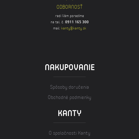
ODBORNOSŤ
radi Vám poradíme
na tel. č.
0911 165 300
mail:
kanty@kanty.sk
NAKUPOVANIE
Spôsoby doručenia
Obchodné podmienky
KANTY
O spoločnosti Kanty