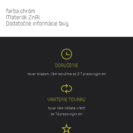
farba:chróm
Materiál:ZnAl
Dodatočné informácie:ľavý
DORUČENIE
tovar skladom, Vám doručíme do 2-7 pracovných dní
VRATENIE TOVARU
tovar nám môžete vrátiť
do 14 pracovných dní