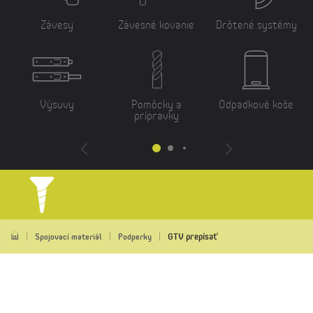
Závesy
Závesné kovanie
Drôtené systémy
Výsuvy
Pomôcky a
Odpadkové koše
prípravky
GTV prepísať
Spojovací materiál
Podperky