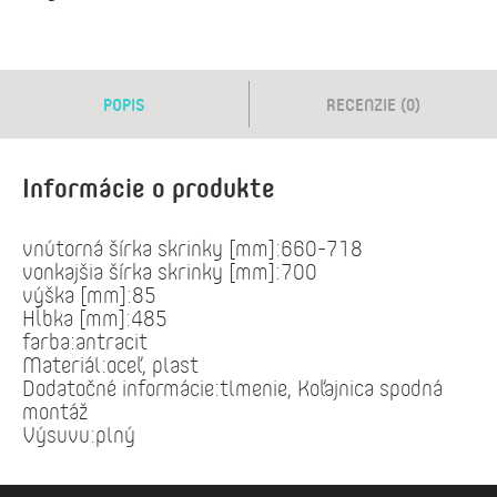
POPIS
RECENZIE (0)
Informácie o produkte
vnútorná šírka skrinky [mm]:660-718
vonkajšia šírka skrinky [mm]:700
výška [mm]:85
Hĺbka [mm]:485
farba:antracit
Materiál:oceľ, plast
Dodatočné informácie:tlmenie, Koľajnica spodná
montáž
Výsuvu:plný