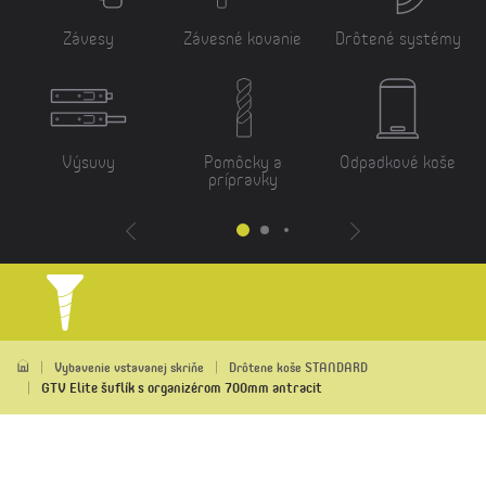
Závesy
Závesné kovanie
Drôtené systémy
Výsuvy
Pomôcky a
Odpadkové koše
prípravky
Vybavenie vstavanej skriňe
Drôtene koše STANDARD
GTV Elite šuflík s organizérom 700mm antracit