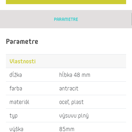
PARAMETRE
Parametre
Vlastnosti
dĺžka
hĺbka 48 mm
farba
antracit
materiál
oceľ, plast
typ
výsuvu:plný
výška
85mm