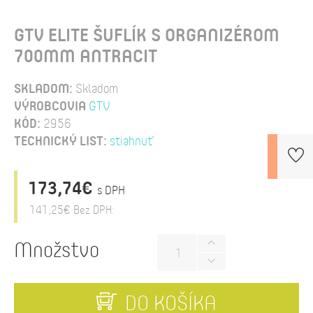
GTV ELITE ŠUFLÍK S ORGANIZÉROM
700MM ANTRACIT
SKLADOM:
Skladom
VÝROBCOVIA
GTV
KÓD:
2956
TECHNICKÝ LIST:
stiahnuť
173,74€
s DPH
141,25€
Bez DPH:
Množstvo
DO KOŠÍKA