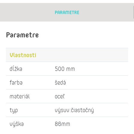
PARAMETRE
Parametre
Vlastnosti
dĺžka
500 mm
farba
šedá
materiál
oceľ
typ
výsuv:čiastočný
výška
86mm