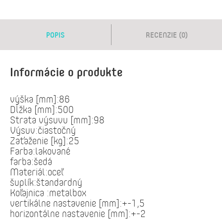
POPIS
RECENZIE (0)
Informácie o produkte
výška [mm]:86
Dĺžka [mm]:500
Strata výsuvu [mm]:98
Výsuv:čiastočný
Zaťaženie [kg]:25
Farba:lakované
farba:šedá
Materiál:oceľ
šuplík:štandardný
Koľajnica :metalbox
vertikálne nastavenie [mm]:+-1,5
horizontálne nastavenie [mm]:+-2