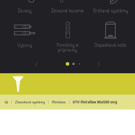
Závesy
Závesné kovanie
Drôtené systémy
Výsuvy
Pomôcky a
Odpadkové koše
prípravky
GTV Metalbox 86x500 sivý
Zásuvkové systémy
Metabox