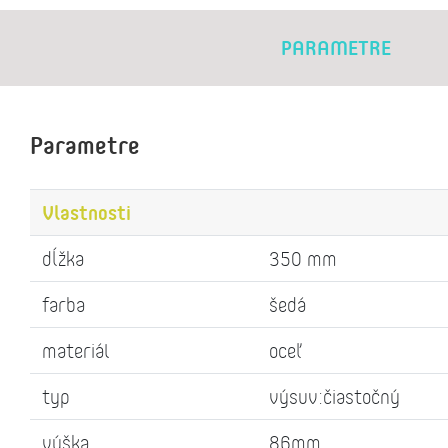
PARAMETRE
Parametre
Vlastnosti
dĺžka
350 mm
farba
šedá
materiál
oceľ
typ
výsuv:čiastočný
výška
86mm