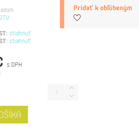
Pridať k obľúbeným
ladom
GTV
ST:
stiahnuť
ST:
stiahnuť
€
s DPH
:
OŠÍKA