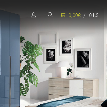
0,00€
/ 0 KS