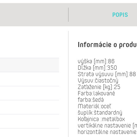
POPIS
Informácie o prod
výška [mm]:86
Dĺžka [mm]:350
Strata výsuvu [mm]:88
Výsuv:čiastočný
Zaťaženie [kg]:25
Farba:lakované
farba:šedá
Materiál:oceľ
šuplík:štandardný
Koľajnica :metalbox
vertikálne nastavenie 
horizontálne nastaveni