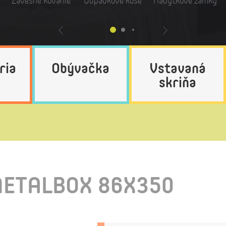
Závesné kovanie
Odpadkové koše
Nábytkové zámky
ria
Obývačka
Vstavaná
skriňa
ETALBOX 86X350