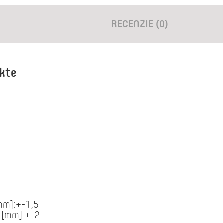
RECENZIE (0)
ukte
[mm]:+-1,5
e [mm]:+-2