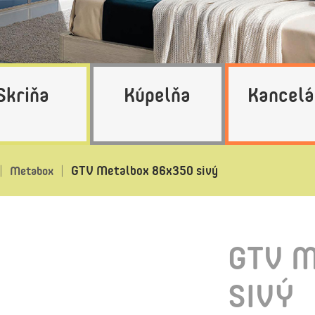
Skriňa
Kúpelňa
Kancelá
GTV Metalbox 86x350 sivý
Metabox
GTV M
SIVÝ