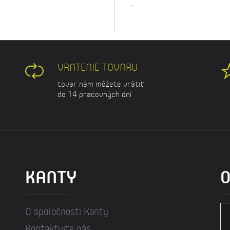
.
VRATENIE TOVARU
tovar nám môžete vrátiť
do 14 pracovných dní
KANTY
O
O spoločnosti Kanty
Kontaktujte nás