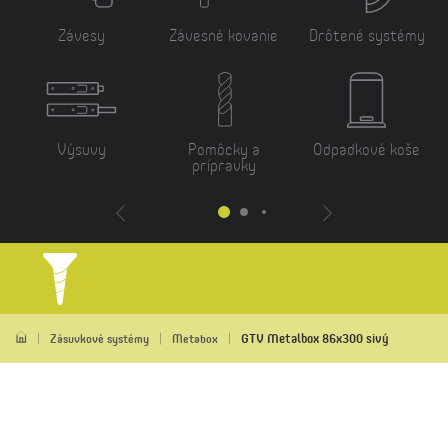
Závesy
Závesné kovanie
Drôtené systémy
Výsuvy
Pomôcky a
Odpadkové koše
prípravky
GTV Metalbox 86x300 sivý
Zásuvkové systémy
Metabox