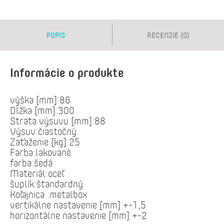
POPIS
RECENZIE (0)
Informácie o produkte
výška [mm]:86
Dĺžka [mm]:300
Strata výsuvu [mm]:88
Výsuv:čiastočný
Zaťaženie [kg]:25
Farba:lakované
farba:šedá
Materiál:oceľ
šuplík:štandardný
Koľajnica :metalbox
vertikálne nastavenie [mm]:+-1,5
horizontálne nastavenie [mm]:+-2