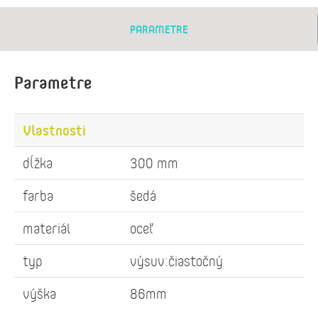
PARAMETRE
Parametre
Vlastnosti
dĺžka
300 mm
farba
šedá
materiál
oceľ
typ
výsuv:čiastočný
výška
86mm