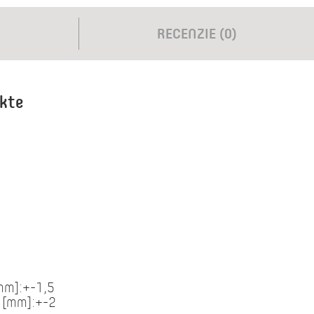
RECENZIE (0)
ukte
[mm]:+-1,5
e [mm]:+-2