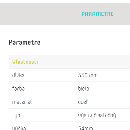
PARAMETRE
Parametre
Vlastnosti
dĺžka
550 mm
farba
biela
materiál
oceľ
typ
výsuv:čiastočný
výška
54mm