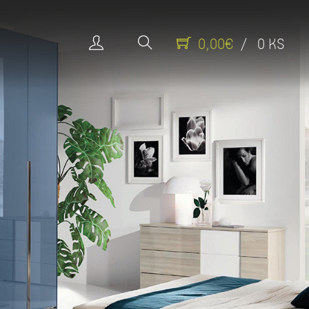
0,00€
/ 0 KS