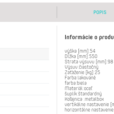
POPIS
Informácie o prod
výška [mm]:54
Dĺžka [mm]:550
Strata výsuvu [mm]:98
Výsuv:čiastočný
Zaťaženie [kg]:25
Farba:lakované
farba:biela
Materiál:oceľ
šuplík:štandardný
Koľajnica :metalbox
vertikálne nastavenie 
horizontálne nastaveni