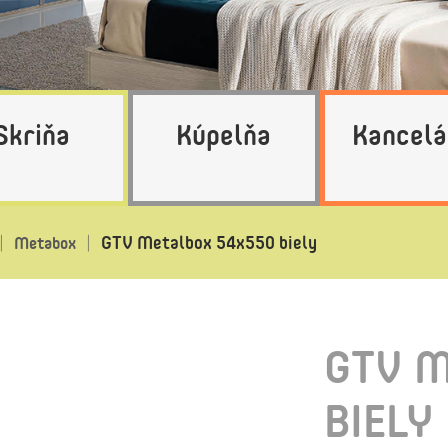
Skriňa
Kúpelňa
Kancelá
GTV Metalbox 54x550 biely
Metabox
GTV M
BIELY