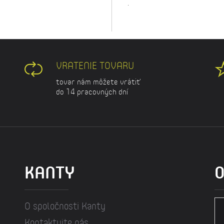
.
VRATENIE TOVARU
tovar nám môžete vrátiť
do 14 pracovných dní
KANTY
O
O spoločnosti Kanty
Kontaktujte nás