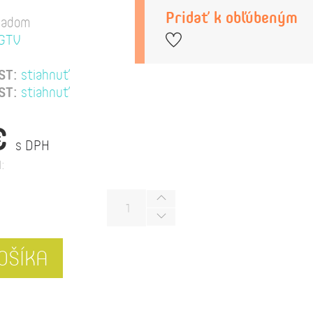
Pridať k obľúbeným
ladom
GTV
ST:
stiahnuť
ST:
stiahnuť
€
s DPH
:
OŠÍKA