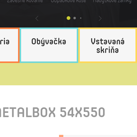
Závesné kovanie
Odpadkové koše
Nábytkové zámky
ria
Obývačka
Vstavaná
skriňa
ETALBOX 54X550