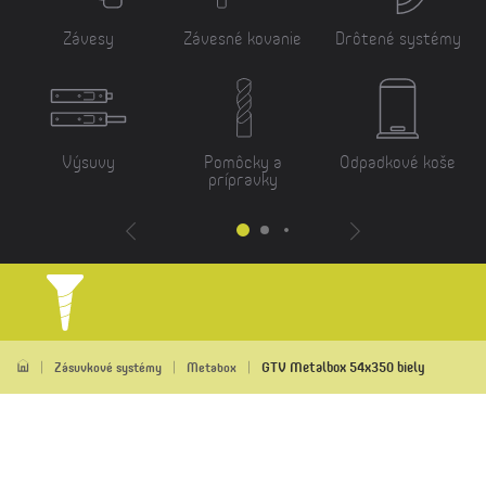
Závesy
Závesné kovanie
Drôtené systémy
Výsuvy
Pomôcky a
Odpadkové koše
prípravky
GTV Metalbox 54x350 biely
Zásuvkové systémy
Metabox