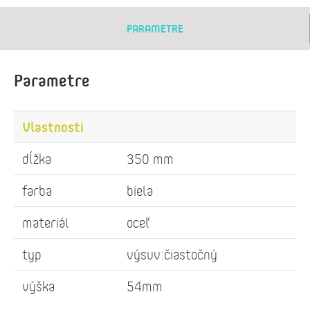
PARAMETRE
Parametre
Vlastnosti
dĺžka
350 mm
farba
biela
materiál
oceľ
typ
výsuv:čiastočný
výška
54mm