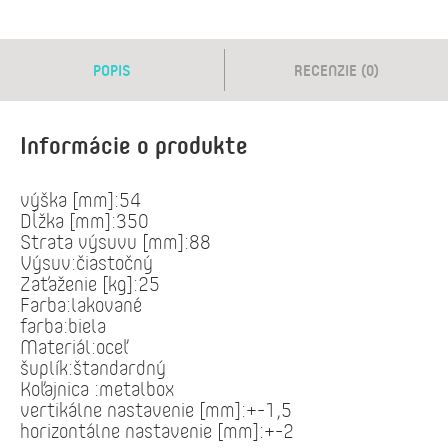
POPIS
RECENZIE (0)
Informácie o produkte
výška [mm]:54
Dĺžka [mm]:350
Strata výsuvu [mm]:88
Výsuv:čiastočný
Zaťaženie [kg]:25
Farba:lakované
farba:biela
Materiál:oceľ
šuplík:štandardný
Koľajnica :metalbox
vertikálne nastavenie [mm]:+-1,5
horizontálne nastavenie [mm]:+-2