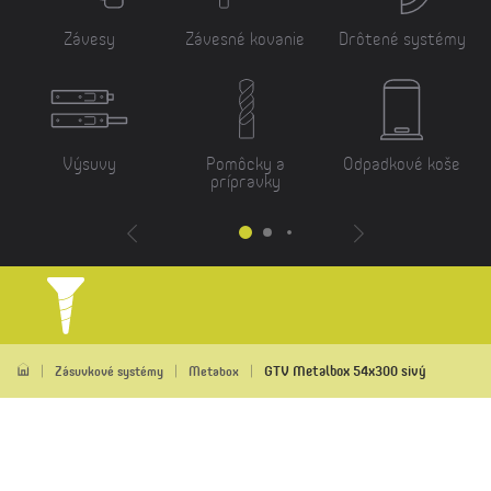
Závesy
Závesné kovanie
Drôtené systémy
Výsuvy
Pomôcky a
Odpadkové koše
prípravky
GTV Metalbox 54x300 sivý
Zásuvkové systémy
Metabox