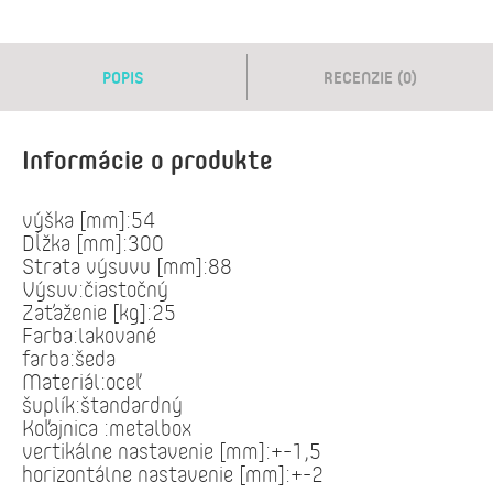
POPIS
RECENZIE (0)
Informácie o produkte
výška [mm]:54
Dĺžka [mm]:300
Strata výsuvu [mm]:88
Výsuv:čiastočný
Zaťaženie [kg]:25
Farba:lakované
farba:šeda
Materiál:oceľ
šuplík:štandardný
Koľajnica :metalbox
vertikálne nastavenie [mm]:+-1,5
horizontálne nastavenie [mm]:+-2