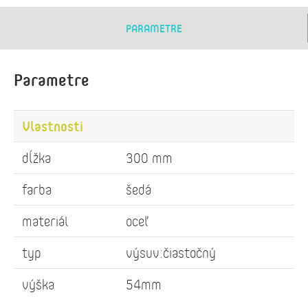
PARAMETRE
Parametre
Vlastnosti
dĺžka
300 mm
farba
šedá
materiál
oceľ
typ
výsuv:čiastočný
výška
54mm