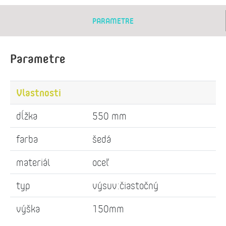
PARAMETRE
Parametre
Vlastnosti
dĺžka
550 mm
farba
šedá
materiál
oceľ
typ
výsuv:čiastočný
výška
150mm