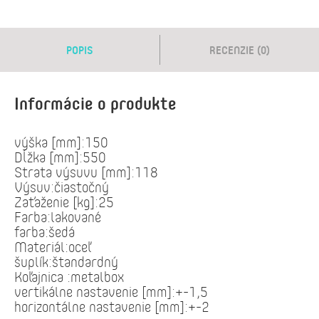
POPIS
RECENZIE (0)
Informácie o produkte
výška [mm]:150
Dĺžka [mm]:550
Strata výsuvu [mm]:118
Výsuv:čiastočný
Zaťaženie [kg]:25
Farba:lakované
farba:šedá
Materiál:oceľ
šuplík:štandardný
Koľajnica :metalbox
vertikálne nastavenie [mm]:+-1,5
horizontálne nastavenie [mm]:+-2