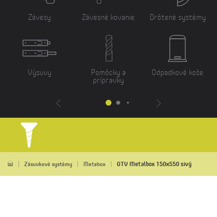
Závesy
Závesné kovanie
Drôtené systémy
Výsuvy
Pomôcky a
Odpadkové koše
prípravky
GTV Metalbox 150x550 sivý
Zásuvkové systémy
Metabox