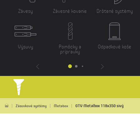
Závesy
Závesné kovanie
Drôtené systémy
Výsuvy
Pomôcky a
Odpadkové koše
prípravky
GTV Metalbox 118x350 sivý
Zásuvkové systémy
Metabox