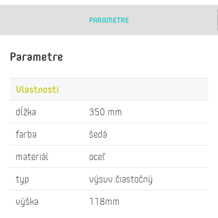
PARAMETRE
Parametre
Vlastnosti
dĺžka
350 mm
farba
šedá
materiál
oceľ
typ
výsuv:čiastočný
výška
118mm