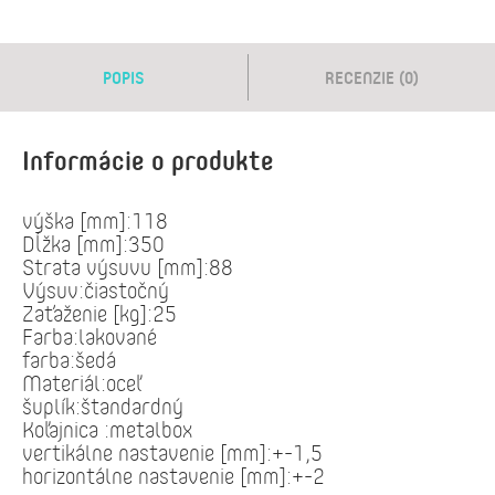
POPIS
RECENZIE (0)
Informácie o produkte
výška [mm]:118
Dĺžka [mm]:350
Strata výsuvu [mm]:88
Výsuv:čiastočný
Zaťaženie [kg]:25
Farba:lakované
farba:šedá
Materiál:oceľ
šuplík:štandardný
Koľajnica :metalbox
vertikálne nastavenie [mm]:+-1,5
horizontálne nastavenie [mm]:+-2