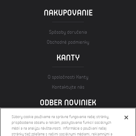
NAKUPOVANIE
Spôsoby doručenia
Obchodné podmienky
KANTY
O spoločnosti Kanty
Kontaktujte nás
ODBER NOVINIEK
Súbory cookie používame na správne fungovanie našej stránky,
prispôsobenie obsahu a reklám, poskytovanie funkcií sociálnych
médií a na analýzu návštevnosti. Informácie o používaní našej
stránky tiež zdieľame s našimi sociálnymi médiami, reklamnými a