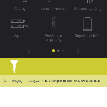
Závesy
Závesné kovanie
Drôtené systémy
Výsuvy
Pomôcky a
Odpadkové koše
prípravky
GTV Úchytka RE1008 448/528 aluminium
Úchytky
Relingové