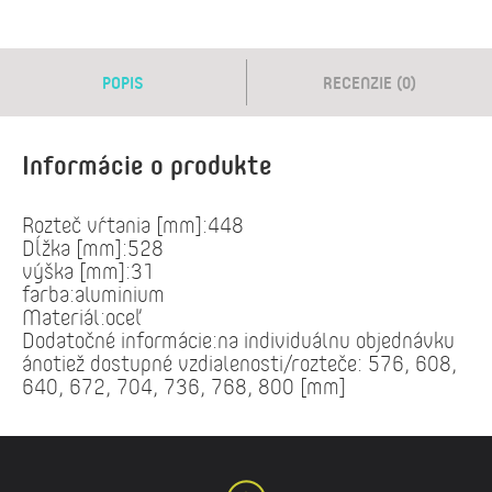
POPIS
RECENZIE (0)
Informácie o produkte
Rozteč vŕtania [mm]:448
Dĺžka [mm]:528
výška [mm]:31
farba:aluminium
Materiál:oceľ
Dodatočné informácie:na individuálnu objednávku
ánotiež dostupné vzdialenosti/rozteče: 576, 608,
640, 672, 704, 736, 768, 800 [mm]