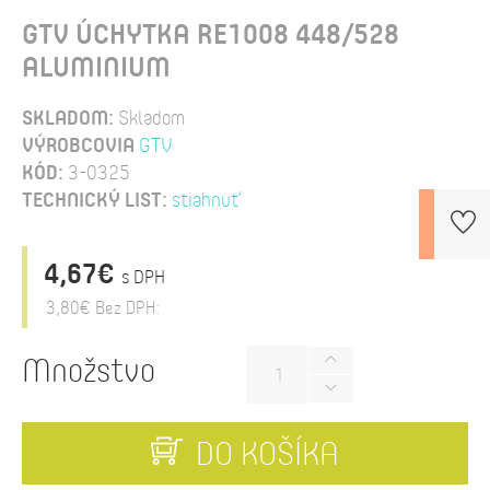
GTV ÚCHYTKA RE1008 448/528
ALUMINIUM
SKLADOM:
Skladom
VÝROBCOVIA
GTV
KÓD:
3-0325
TECHNICKÝ LIST:
stiahnuť
4,67€
s DPH
3,80€
Bez DPH:
Množstvo
DO KOŠÍKA