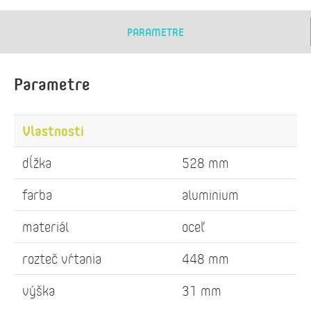
PARAMETRE
Parametre
Vlastnosti
dĺžka
528 mm
farba
aluminium
materiál
oceľ
rozteč vŕtania
448 mm
výška
31 mm