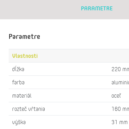
PARAMETRE
Parametre
Vlastnosti
dĺžka
220 m
farba
alumin
materiál
oceľ
rozteč vŕtania
160 m
výška
31 mm