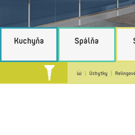
Kuchyňa
Spálňa
Úchytky
Relingov