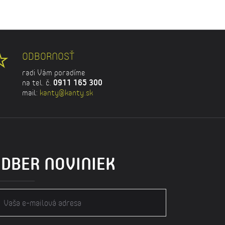
ODBORNOSŤ
radi Vám poradíme
na tel. č.
0911 165 300
mail:
kanty@kanty.sk
DBER NOVINIEK