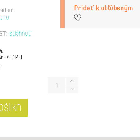
Pridať k obľúbeným
ladom
GTV
ST:
stiahnuť
€
s DPH
:
OŠÍKA