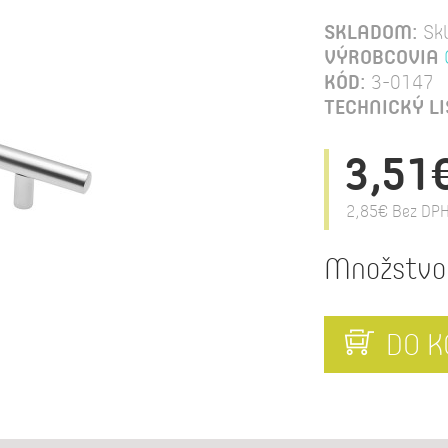
SKLADOM:
Sk
VÝROBCOVIA
KÓD:
3-0147
TECHNICKÝ LI
3,51
2,85€
Bez DPH
Množstvo
DO K