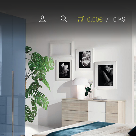
0,00€
/ 0 KS