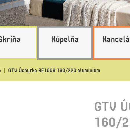
Skriňa
Kúpelňa
Kancelá
GTV Úchytka RE1008 160/220 aluminium
é
GTV Ú
160/