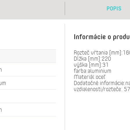
POPIS
Informácie o prod
Rozteč vŕtania [mm]:16
Dĺžka [mm]:220
výška [mm]:31
m
farba:aluminium
Materiál:oceľ
ium
Dodatočné informácie:na
vzdialenosti/rozteče: 
m