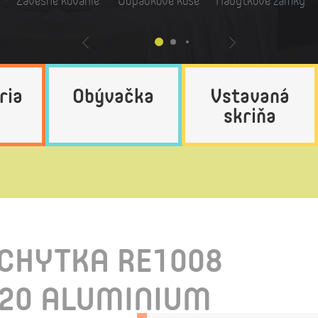
Závesné kovanie
Odpadkové koše
Nábytkové zámky
ria
Obývačka
Vstavaná
skriňa
CHYTKA RE1008
220 ALUMINIUM