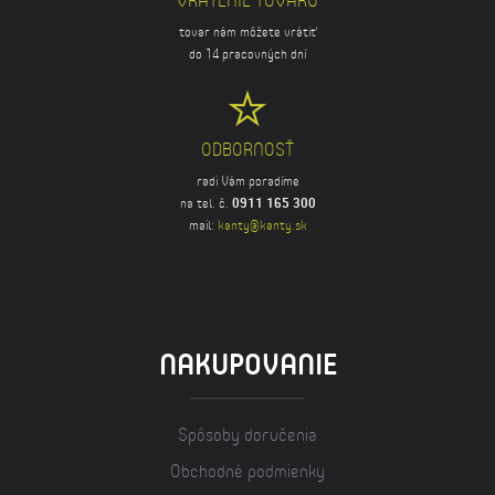
tovar nám môžete vrátiť
do 14 pracovných dní
ODBORNOSŤ
radi Vám poradíme
na tel. č.
0911 165 300
mail:
kanty@kanty.sk
NAKUPOVANIE
Spôsoby doručenia
Obchodné podmienky