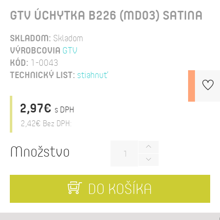
GTV ÚCHYTKA B226 (MD03) SATINA
SKLADOM:
Skladom
VÝROBCOVIA
GTV
KÓD:
1-0043
TECHNICKÝ LIST:
stiahnuť
2,97€
s DPH
2,42€
Bez DPH:
Množstvo
DO KOŠÍKA