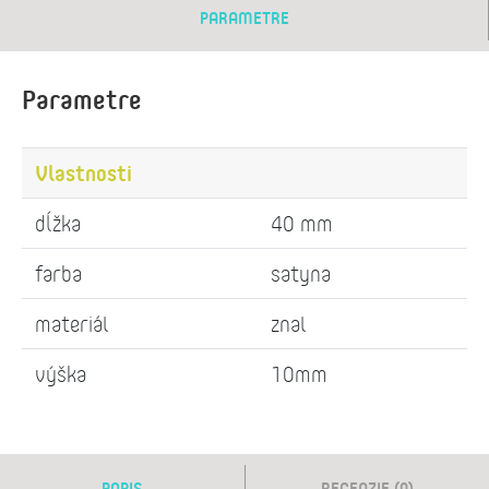
PARAMETRE
Parametre
Vlastnosti
dĺžka
40 mm
farba
satyna
materiál
znal
výška
10mm
POPIS
RECENZIE (0)