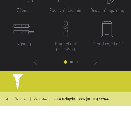
Závesy
Závesné kovanie
Drôtené systémy
Výsuvy
Pomôcky a
Odpadkové koše
prípravky
GTV Úchytka B226 (MD03) satina
Úchytky
Zapustné