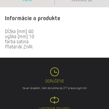
Informácie o produkte
Dĺžka [mm]:40
výška [mm]:10
farba:satina
Materiál:ZnAl
DORUČENIE
tovar skladom, Vám doručíme do 2-7 pracovných dní
VRATENIE TOVARU