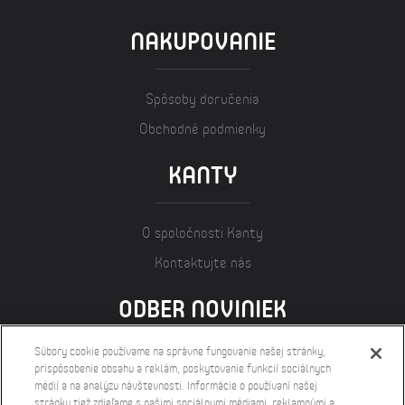
NAKUPOVANIE
Spôsoby doručenia
Obchodné podmienky
KANTY
O spoločnosti Kanty
Kontaktujte nás
ODBER NOVINIEK
Súbory cookie používame na správne fungovanie našej stránky,
prispôsobenie obsahu a reklám, poskytovanie funkcií sociálnych
médií a na analýzu návštevnosti. Informácie o používaní našej
stránky tiež zdieľame s našimi sociálnymi médiami, reklamnými a