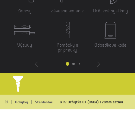
Závesy
Závesné kovanie
Drôtené systémy
Výsuvy
Pomôcky a
Odpadkové koše
prípravky
GTV Úchytka 01 (C504) 128mm satina
Úchytky
Štandardné