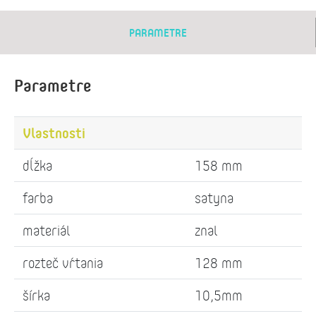
PARAMETRE
Parametre
Vlastnosti
dĺžka
158 mm
farba
satyna
materiál
znal
rozteč vŕtania
128 mm
šírka
10,5mm