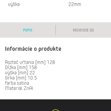
výška
22mm
POPIS
RECENZIE (0)
Informácie o produkte
Rozteč vŕtania [mm]:128
Dĺžka [mm]:158
výška [mm]:22
šírka [mm]:10.5
farba:satina
Materiál:ZnAl