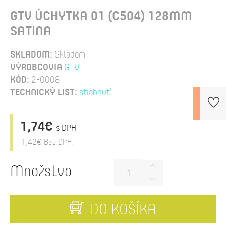
GTV ÚCHYTKA 01 (C504) 128MM
SATINA
SKLADOM:
Skladom
VÝROBCOVIA
GTV
KÓD:
2-0008
TECHNICKÝ LIST:
stiahnuť
1,74€
s DPH
1,42€
Bez DPH:
Množstvo
DO KOŠÍKA