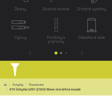
Závesy
Závesné kovanie
Drôtené systémy
Výsuvy
Pomôcky a
Odpadkové koše
prípravky
Úchytky
Štandardné
GTV Úchytka UZ01 (C503) 96mm starožitná mosadz