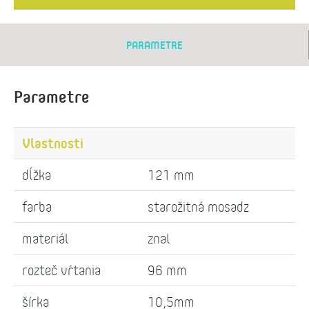
PARAMETRE
Parametre
Vlastnosti
dĺžka
121 mm
farba
starožitná mosadz
materiál
znal
rozteč vŕtania
96 mm
šírka
10,5mm