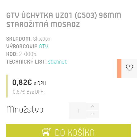
GTV ÚCHYTKA UZ01 (C503) 96MM
STAROŽITNÁ MOSADZ
SKLADOM:
Skladom
VÝROBCOVIA
GTV
KÓD:
2-0005
TECHNICKÝ LIST:
stiahnuť
0,82€
s DPH
0,67€
Bez DPH:
Množstvo
DO KOŠÍKA