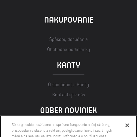
NAKUPOVANIE
Spôsoby doručenia
Obchodné podmienky
KANTY
O spoločnosti Kanty
Kontaktujte nás
ODBER NOVINIEK
Súbory cookie používame na správne fungovanie našej stránky,
prispôsobenie obsahu a reklám, poskytovanie funkcií sociálnych
médií a na analýzu návštevnosti. Informácie o používaní našej