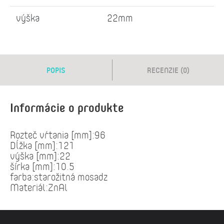
výška
22mm
POPIS
RECENZIE (0)
Informácie o produkte
Rozteč vŕtania [mm]:96
Dĺžka [mm]:121
výška [mm]:22
šírka [mm]:10.5
farba:starožitná mosadz
Materiál:ZnAl