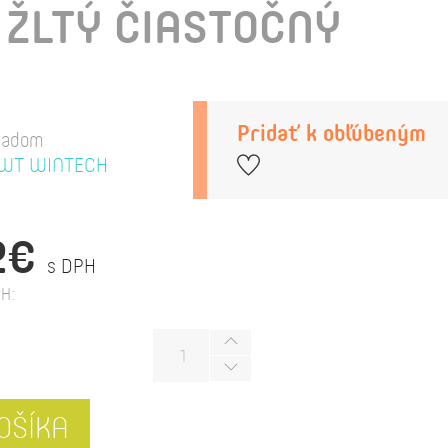
 ŽLTÝ ČIASTOČNÝ
Pridať k obľúbeným
ladom
WT WINTECH
2€
s DPH
H:
OŠÍKA