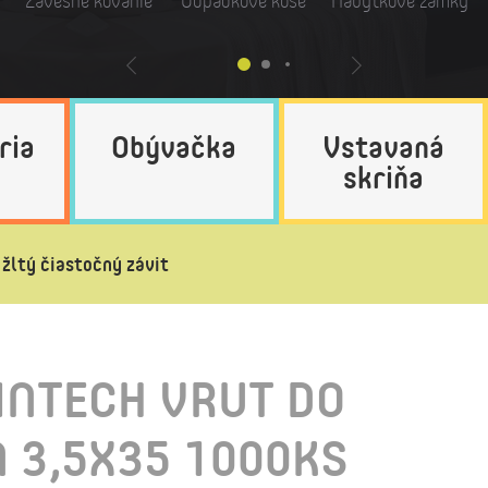
Závesné kovanie
Odpadkové koše
Nábytkové zámky
ria
Obývačka
Vstavaná
skriňa
ltý čiastočný závit
NTECH VRUT DO
 3,5X35 1000KS