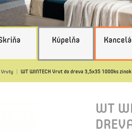
Skriňa
Kúpelňa
Kancelá
WT WINTECH Vrut do dreva 3,5x35 1000ks zinok ž
Vruty
WT WI
DREVA