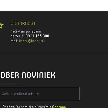
ODBORNOSŤ
radi Vám poradíme
na tel. č.
0911 165 300
mail:
kanty@kanty.sk
DBER NOVINIEK
Prečítal(a) som si a súhlasím s
Ochrana