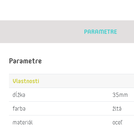
PARAMETRE
Parametre
Vlastnosti
dĺžka
35mm
farba
žltá
materiál
oceľ