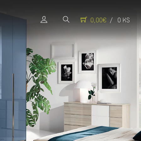
0,00€
/ 0 KS