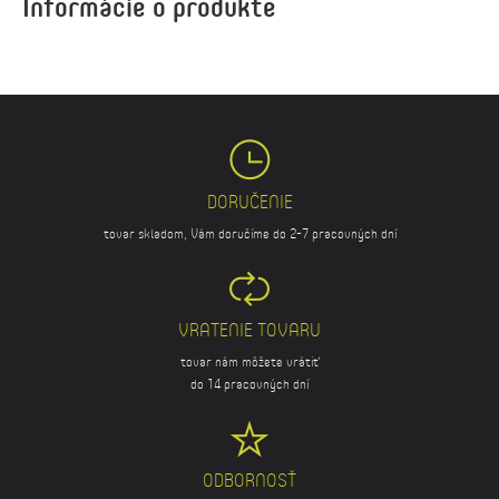
Informácie o produkte
DORUČENIE
tovar skladom, Vám doručíme do 2-7 pracovných dní
VRATENIE TOVARU
tovar nám môžete vrátiť
do 14 pracovných dní
ODBORNOSŤ