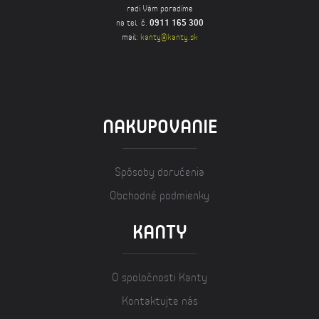
radi Vám poradíme
na tel. č.
0911 165 300
mail:
kanty@kanty.sk
NAKUPOVANIE
Spôsoby doručenia
Obchodné podmienky
KANTY
O spoločnosti Kanty
Kontaktujte nás