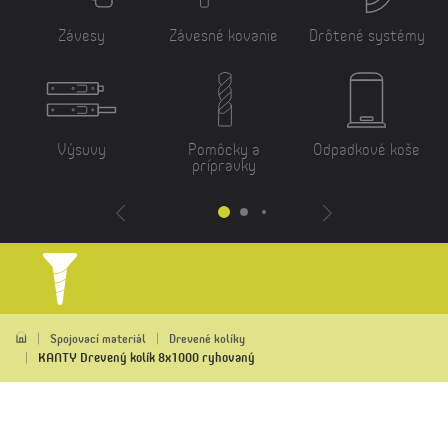
Závesy
Závesné kovanie
Drôtené systémy
Výsuvy
Pomôcky a
Odpadkové koše
prípravky
Spojovací materiál
Drevené kolíky
KANTY Drevený kolík 8x1000 ryhovaný