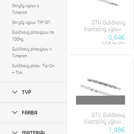
Skrytý výsuv s
Tlmením
GTV Guličkový
Skrytý výsuv TIP-ON
čiastočný výsuv...
Guličkový plnovýsuv na
0,64€
100kg
0,52€ bez DPH
Guličkový plnovýsuv s
Tlmením
Guličkový plnov. Tip-On
+ Tlm.
TYP
FARBA
GTV Guličkový
čiastočný výsuv...
1,48€
MATERIÁL