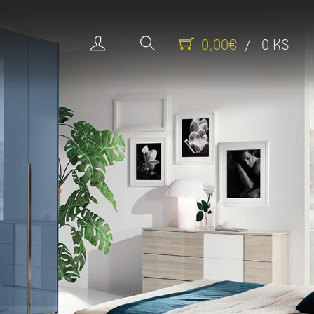
0,00€
/ 0 KS