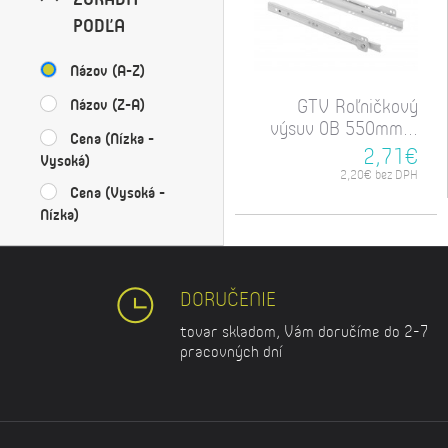
PODĽA
Názov (A-Z)
GTV Roľničkový
Názov (Z-A)
výsuv 0B 550mm...
Cena (Nízka -
2,71€
Vysoká)
2,20€ bez DPH
Cena (Vysoká -
Nízka)
DORUČENIE
tovar skladom, Vám doručíme do 2-7
pracovných dní