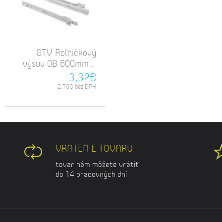
GTV Roľničkový
výsuv 0B 600mm...
3,32€
2,70€ bez DPH
VRATENIE TOVARU
tovar nám môžete vrátiť
do 14 pracovných dní