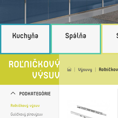
Kuchyňa
Spálňa
ROĽNIČKOVÝ
Roľničko
Výsuvy
VÝSUV
PODKATEGÓRIE
Roľničkový výsuv
Guličkový plnovýsuv