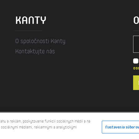
KANTY
O
O spoločnosti Kanty
Kontaktujte nás
os
nty - Všetky práva vyhradené -
webstránky
-
webdesign
-
eshop
ahu a reklám, poskytovanie funkcií sociálnych médií a na
mi sociálnymi médiami, reklamnými a analytickými
Nastavenia súborov