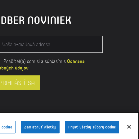
DBER NOVINIEK
Prečítal(a) som si a súhlasím s
Ochrana
obných údajov
PRIHLÁSIŤ SA
y
-
bajan.sk
 cookie
Zamietnuť všetky
Prijať všetky súbory cookie