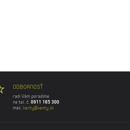
ODBORNOSŤ
radi Vám poradíme
na tel. č.
0911 165 300
mail:
kanty@kanty.sk