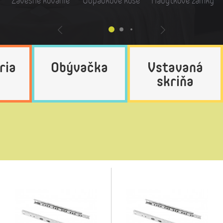
Závesné kovanie
Odpadkové koše
Nábytkové zámky
ria
Obývačka
Vstavaná
skriňa