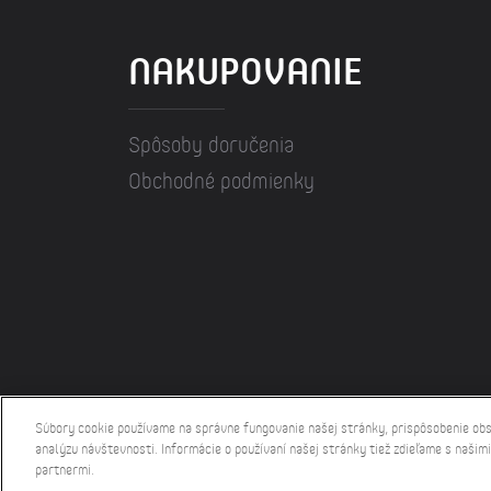
NAKUPOVANIE
Spôsoby doručenia
Obchodné podmienky
© 2026 Ka
Súbory cookie používame na správne fungovanie našej stránky, prispôsobenie obs
analýzu návštevnosti. Informácie o používaní našej stránky tiež zdieľame s naši
partnermi.