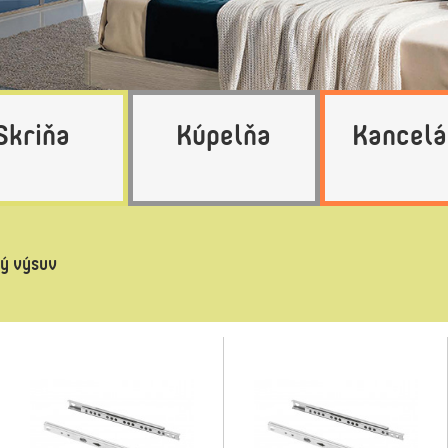
Skriňa
Kúpelňa
Kancelá
vý výsuv