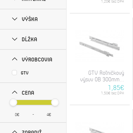
1,20€ bez DPH
VÝŠKA
DĹŽKA
VÝROBCOVIA
GTV Roľničkový
GTV
výsuv 0B 300mm...
1,85€
CENA
1,50€ bez DPH
-
ZORADIŤ