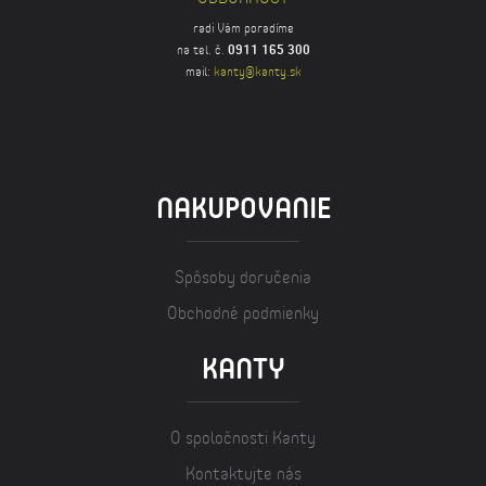
radi Vám poradíme
na tel. č.
0911 165 300
mail:
kanty@kanty.sk
NAKUPOVANIE
Spôsoby doručenia
Obchodné podmienky
KANTY
O spoločnosti Kanty
Kontaktujte nás