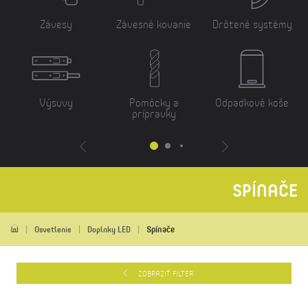
Závesy
Závesné kovanie
Drôtené systémy
Výsuvy
Pomôcky a
Odpadkové koše
prípravky
SPÍNAČE
Spínače
Osvetlenie
Doplnky LED
ZOBRAZIŤ FILTER