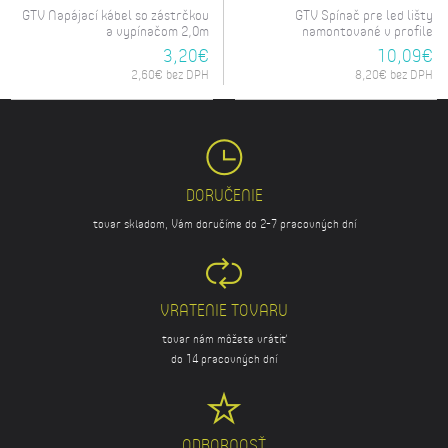
GTV Napájací kábel so zástrčkou
GTV Spínač pre led lišty
a vypínačom 2,0m
namontované v profile
3,20€
10,09€
2,60€ bez DPH
8,20€ bez DPH
DORUČENIE
tovar skladom, Vám doručíme do 2-7 pracovných dní
VRATENIE TOVARU
tovar nám môžete vrátiť
do 14 pracovných dní
ODBORNOSŤ