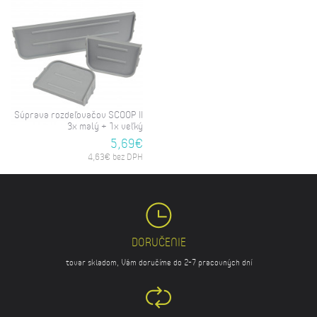
Súprava rozdeľovačov SCOOP II
3x malý + 1x veľký
5,69€
4,63€ bez DPH
DORUČENIE
tovar skladom, Vám doručíme do 2-7 pracovných dní