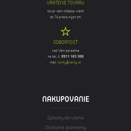
VRATENIE TOVARU
tovar nám môžete vrátiť
do 14 pracovných dní
ODBORNOSŤ
radi Vám poradíme
na tel. č.
0911 165 300
mail:
kanty@kanty.sk
NAKUPOVANIE
Spôsoby doručenia
Obchodné podmienky