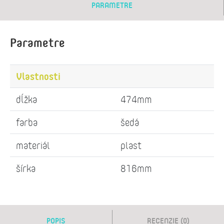
PARAMETRE
Parametre
Vlastnosti
dĺžka
474mm
farba
šedá
materiál
plast
šírka
816mm
POPIS
RECENZIE (0)