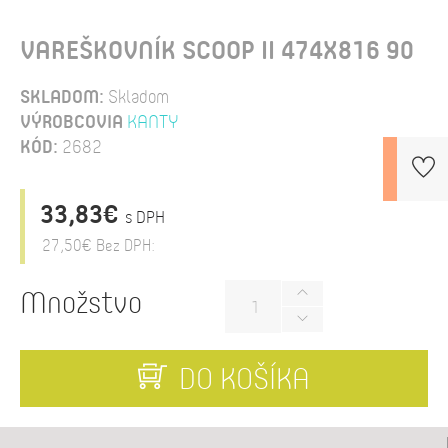
VAREŠKOVNÍK SCOOP II 474X816 90
SKLADOM:
Skladom
VÝROBCOVIA
KANTY
KÓD:
2682
33,83€
s DPH
27,50€
Bez DPH:
Množstvo
DO KOŠÍKA