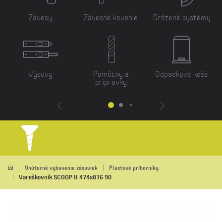
Závesy
Závesné kovanie
Drôtené systémy
Výsuvy
Pomôcky a
Odpadkové koše
prípravky
Vnútorné vybavenie zásuviek
Plastové príborníky
Vareškovník SCOOP II 474x816 90