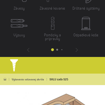
Závesy
Závesné kovanie
Drôtené systémy
Výsuvy
Pomôcky a
Odpadkové koše
prípravky
SALU sada S25
Vybavenie vstavanej skriňe