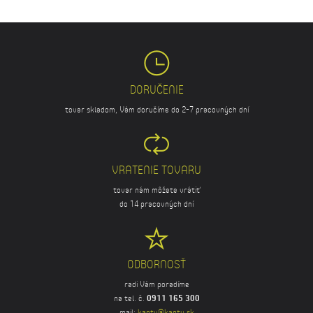
DORUČENIE
tovar skladom, Vám doručíme do 2-7 pracovných dní
VRATENIE TOVARU
tovar nám môžete vrátiť
do 14 pracovných dní
ODBORNOSŤ
radi Vám poradíme
na tel. č.
0911 165 300
mail:
kanty@kanty.sk