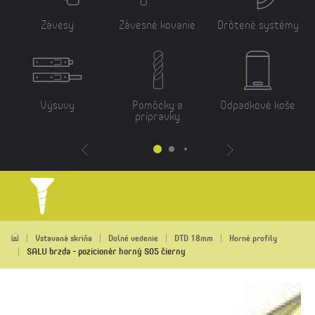
Závesy
Závesné kovanie
Drôtené systémy
Výsuvy
Pomôcky a
Odpadkové koše
prípravky
Vstavaná skriňa
Dolné vedenie
DTD 18mm
Horné profily
SALU brzda - pozicionér horný S05 čierny