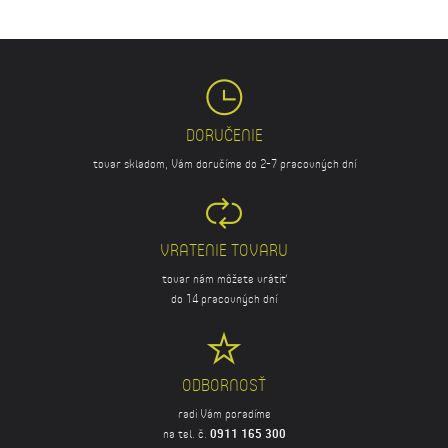
DORUČENIE
tovar skladom, Vám doručíme do 2-7 pracovných dní
VRATENIE TOVARU
tovar nám môžete vrátiť
do 14 pracovných dní
ODBORNOSŤ
radi Vám poradíme
na tel. č.
0911 165 300