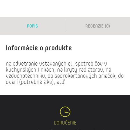
POPIS
RECENZIE (0)
Informácie o produkte
na odvetranie vstavaných el. spotrebičov v
kuchynských linkách, na kryty radiátorov, na
vzduchotechniku, do sadrokartónových priečok, do
dverí (potrebné 2ks), atď.
DORUČENIE