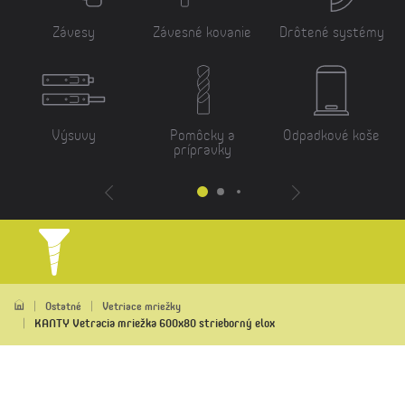
Závesy
Závesné kovanie
Drôtené systémy
Výsuvy
Pomôcky a
Odpadkové koše
prípravky
Ostatné
Vetriace mriežky
KANTY Vetracia mriežka 600x80 strieborný elox