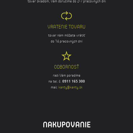
tovar skladom, Vám doručíme do 2-7 pracovných dní
VRATENIE TOVARU
tovar nám môžete vrátiť
do 14 pracovných dní
ODBORNOSŤ
radi Vám poradíme
na tel. č.
0911 165 300
mail:
kanty@kanty.sk
NAKUPOVANIE