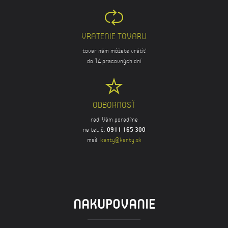
VRATENIE TOVARU
tovar nám môžete vrátiť
do 14 pracovných dní
ODBORNOSŤ
radi Vám poradíme
na tel. č.
0911 165 300
mail:
kanty@kanty.sk
NAKUPOVANIE