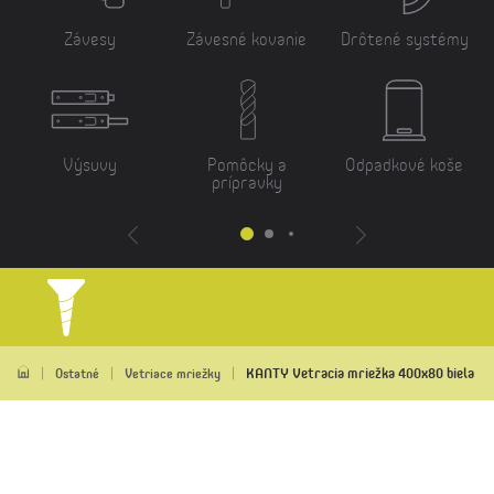
Závesy
Závesné kovanie
Drôtené systémy
Výsuvy
Pomôcky a
Odpadkové koše
prípravky
KANTY Vetracia mriežka 400x80 biela
Ostatné
Vetriace mriežky