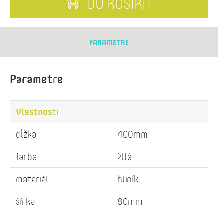
DO KOŠÍKA
PARAMETRE
Parametre
Vlastnosti
dĺžka
400mm
farba
žltá
materiál
hliník
šírka
80mm