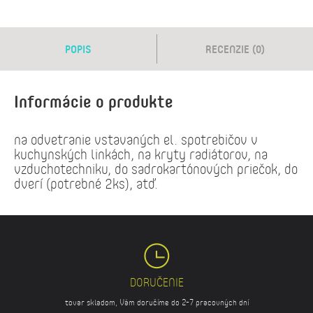
POPIS
RECENZIE (0)
Informácie o produkte
na odvetranie vstavaných el. spotrebičov v
kuchynských linkách, na kryty radiátorov, na
vzduchotechniku, do sadrokartónových priečok, do
dverí (potrebné 2ks), atď.
DORUČENIE
tovar skladom, Vám doručíme do 2-7 pracovných dní