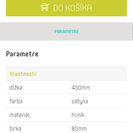
DO KOŠÍKA
PARAMETRE
Parametre
Vlastnosti
dĺžka
400mm
farba
satyna
materiál
hliník
šírka
80mm