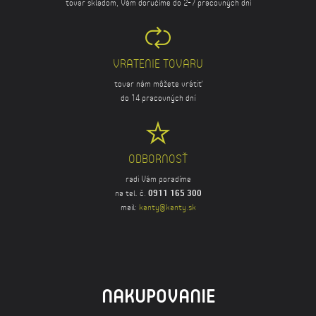
tovar skladom, Vám doručíme do 2-7 pracovných dní
VRATENIE TOVARU
tovar nám môžete vrátiť
do 14 pracovných dní
ODBORNOSŤ
radi Vám poradíme
na tel. č.
0911 165 300
mail:
kanty@kanty.sk
NAKUPOVANIE