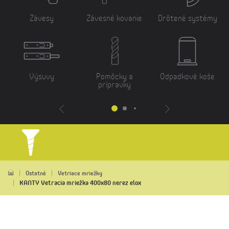
Závesy
Závesné kovanie
Drôtené systémy
Výsuvy
Pomôcky a
Odpadkové koše
prípravky
Ostatné
Vetriace mriežky
KANTY Vetracia mriežka 400x80 nerez elox