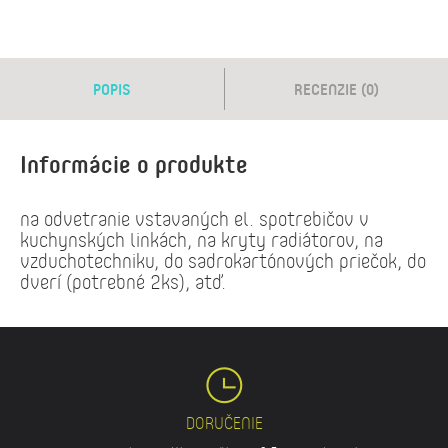
POPIS
RECENZIE (0)
Informácie o produkte
na odvetranie vstavaných el. spotrebičov v
kuchynských linkách, na kryty radiátorov, na
vzduchotechniku, do sadrokartónových priečok, do
dverí (potrebné 2ks), atď.
DORUČENIE