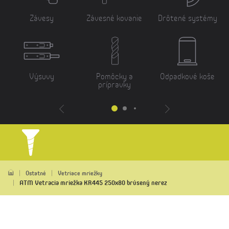
Závesy
Závesné kovanie
Drôtené systémy
Výsuvy
Pomôcky a
Odpadkové koše
prípravky
Ostatné
Vetriace mriežky
ATM Vetracia mriežka KR445 250x80 brúsený nerez