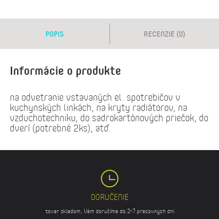
POPIS
RECENZIE (0)
Informácie o produkte
na odvetranie vstavaných el. spotrebičov v
kuchynských linkách, na kryty radiátorov, na
vzduchotechniku, do sadrokartónových priečok, do
dverí (potrebné 2ks), atď.
DORUČENIE
tovar skladom, Vám doručíme do 2-7 pracovných dní