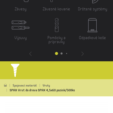
Závesy
Závesné kovanie
Drôtené systémy
Výsuvy
Pomôcky a
Odpadkové koše
prípravky
Spojovací materiál
Vruty
SPAX Vrut do dreva SPAX 4,5x60 pozink/500ks