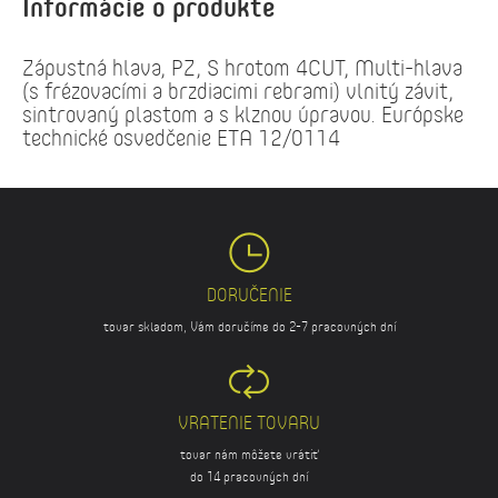
Informácie o produkte
Zápustná hlava, PZ, S hrotom 4CUT, Multi-hlava
(s frézovacími a brzdiacimi rebrami) vlnitý závit,
sintrovaný plastom a s klznou úpravou. Európske
technické osvedčenie ETA 12/0114
DORUČENIE
tovar skladom, Vám doručíme do 2-7 pracovných dní
VRATENIE TOVARU
tovar nám môžete vrátiť
do 14 pracovných dní