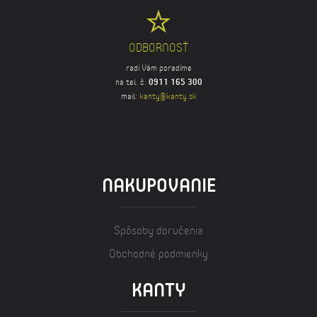
ODBORNOSŤ
radi Vám poradíme
na tel. č.
0911 165 300
mail:
kanty@kanty.sk
NAKUPOVANIE
Spôsoby doručenia
Obchodné podmienky
KANTY