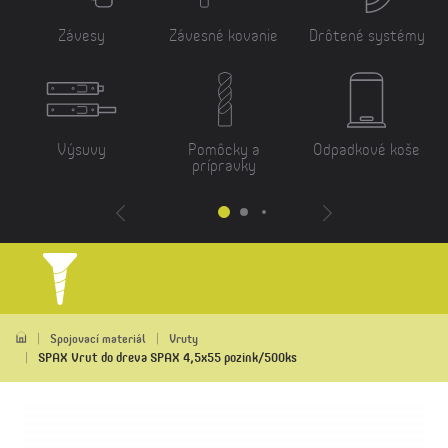
Závesy
Závesné kovanie
Drôtené systémy
Výsuvy
Pomôcky a
Odpadkové koše
prípravky
Spojovací materiál
Vruty
SPAX Vrut do dreva SPAX 4,5x55 pozink/500ks