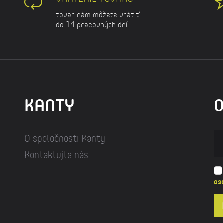
tovar nám môžete vrátiť
do 14 pracovných dní
KANTY
O
O spoločnosti Kanty
Kontaktujte nás
os