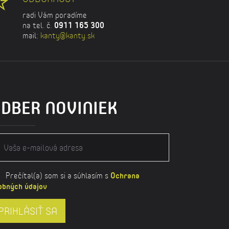
radi Vám poradíme
na tel. č.
0911 165 300
mail:
kanty@kanty.sk
DBER NOVINIEK
Prečítal(a) som si a súhlasím s
Ochrana
obných údajov
PRIHLÁSIŤ SA