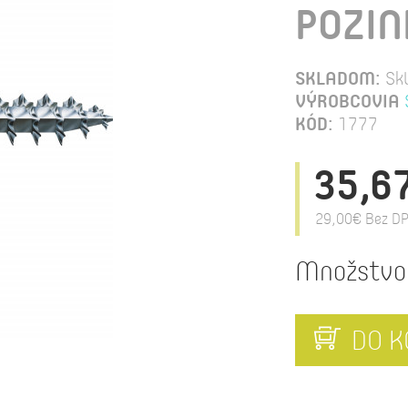
POZIN
SKLADOM:
Sk
VÝROBCOVIA
KÓD:
1777
35,6
29,00€
Bez DP
Množstvo
DO K