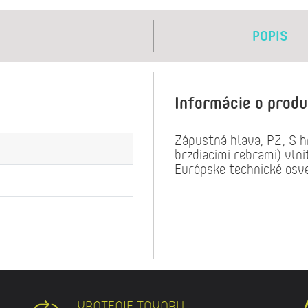
POPIS
Informácie o prod
Zápustná hlava, PZ, S h
brzdiacimi rebrami) vlni
Európske technické os
VRATENIE TOVARU