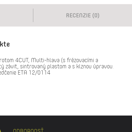
RECENZIE (0)
ukte
rotom 4CUT, Multi-hlava (s frézovacími a
tý závit, sintrovaný plastom a s klznou úpravou.
vedčenie ETA 12/0114
ODBORNOSŤ