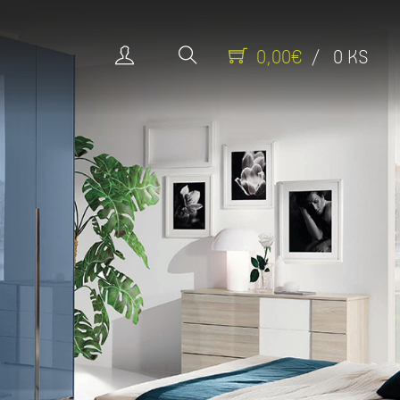
0,00€
/ 0 KS