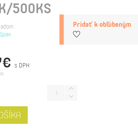
K/500KS
Pridať k obľúbeným
ladom
Spax
7€
s DPH
H:
OŠÍKA