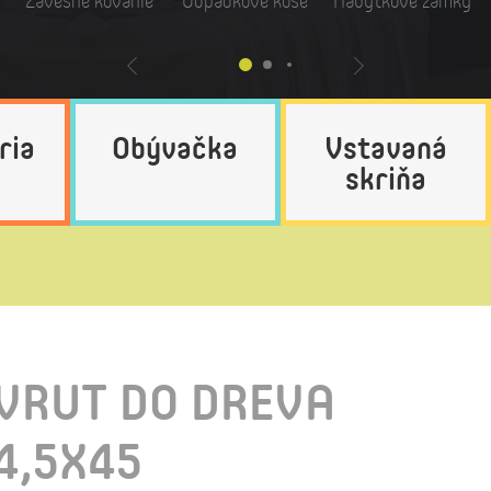
Závesné kovanie
Odpadkové koše
Nábytkové zámky
ria
Obývačka
Vstavaná
skriňa
VRUT DO DREVA
4,5X45