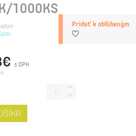
K/1000KS
Pridať k obľúbeným
ladom
Spax
3€
s DPH
H:
OŠÍKA