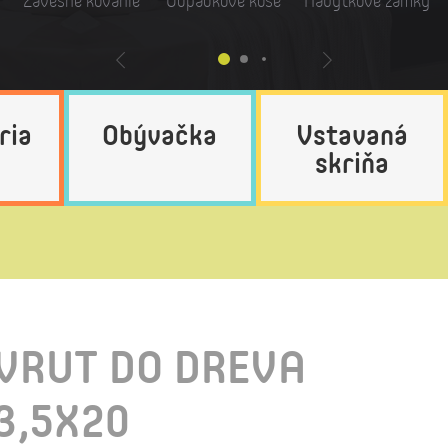
Závesné kovanie
Odpadkové koše
Nábytkové zámky
ria
Obývačka
Vstavaná
skriňa
VRUT DO DREVA
3,5X20