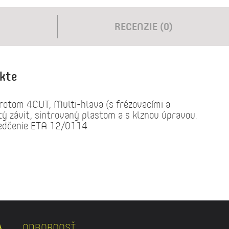
RECENZIE (0)
ukte
rotom 4CUT, Multi-hlava (s frézovacími a
tý závit, sintrovaný plastom a s klznou úpravou.
vedčenie ETA 12/0114
ODBORNOSŤ