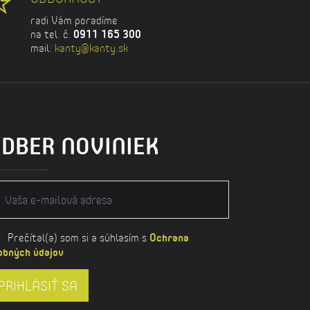
radi Vám poradíme
na tel. č.
0911 165 300
mail:
kanty@kanty.sk
DBER NOVINIEK
Prečítal(a) som si a súhlasím s
Ochrana
obných údajov
PRIHLÁSIŤ SA