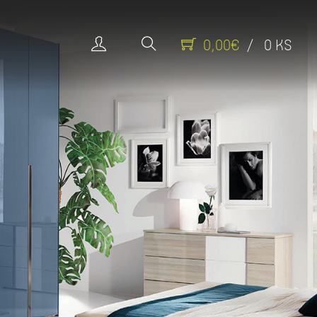
0,00€
/ 0 KS