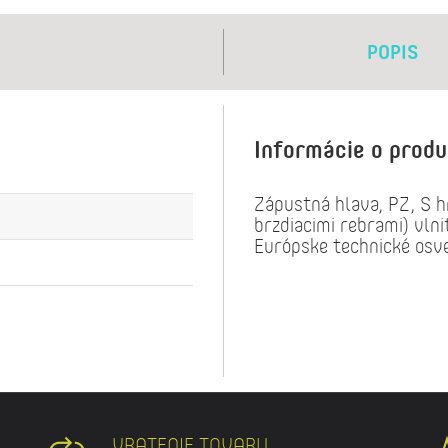
POPIS
Informácie o prod
Zápustná hlava, PZ, S h
brzdiacimi rebrami) vlni
Európske technické os
VRATENIE TOVARU