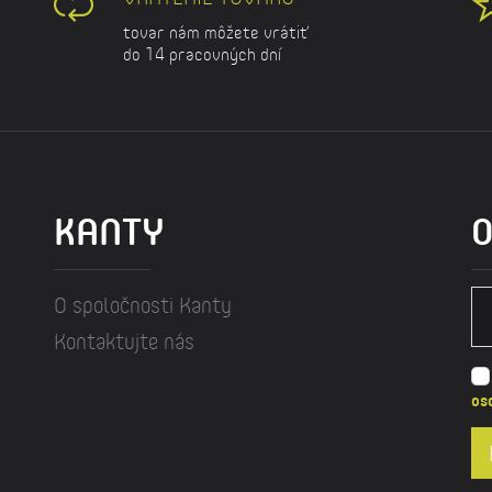
tovar nám môžete vrátiť
do 14 pracovných dní
KANTY
O
O spoločnosti Kanty
Kontaktujte nás
os