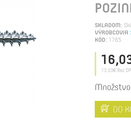
POZIN
SKLADOM:
Sk
VÝROBCOVIA
KÓD:
1765
16,0
13,03€
Bez DP
Množstvo
DO K