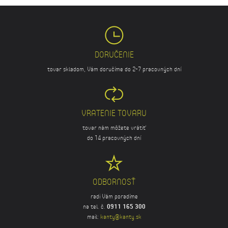
DORUČENIE
tovar skladom, Vám doručíme do 2-7 pracovných dní
VRATENIE TOVARU
tovar nám môžete vrátiť
do 14 pracovných dní
ODBORNOSŤ
radi Vám poradíme
na tel. č.
0911 165 300
mail:
kanty@kanty.sk