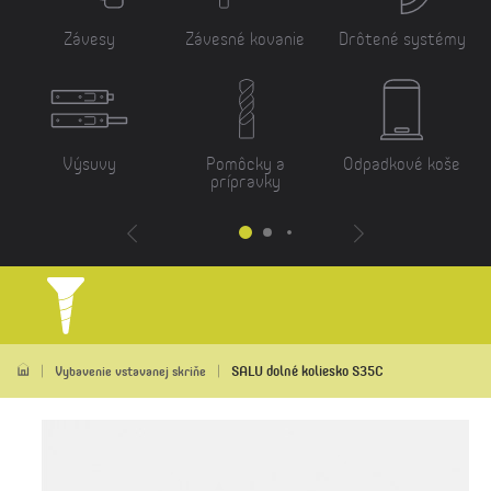
Závesy
Závesné kovanie
Drôtené systémy
Výsuvy
Pomôcky a
Odpadkové koše
prípravky
SALU dolné koliesko S35C
Vybavenie vstavanej skriňe