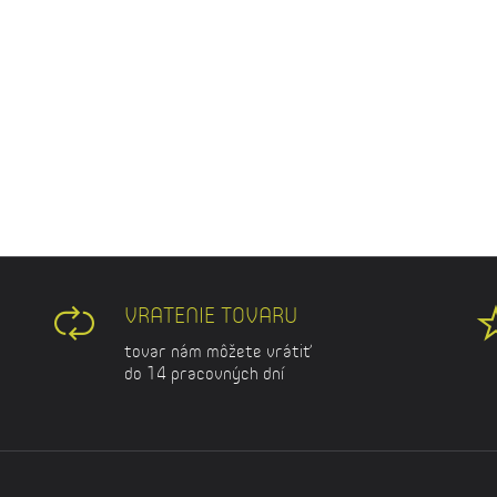
VRATENIE TOVARU
tovar nám môžete vrátiť
do 14 pracovných dní