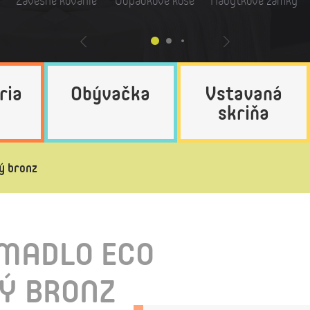
Závesné kovanie
Odpadkové koše
Nábytkové zámky
ria
Obývačka
Vstavaná
skriňa
ý bronz
MADLO ECO
Ý BRONZ