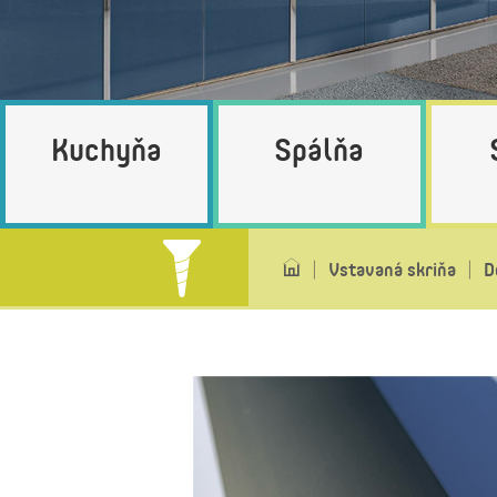
Kuchyňa
Spálňa
Vstavaná skriňa
D