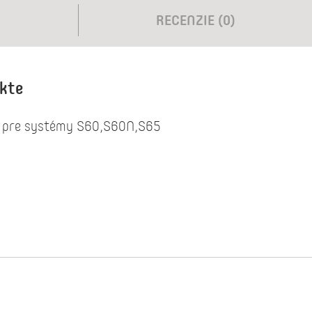
RECENZIE (0)
ukte
é pre systémy S60,S60N,S65