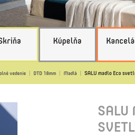
Skriňa
Kúpelňa
Kancelá
SALU madlo Eco svetl
olné vedenie
DTD 18mm
Madlá
SALU 
SVETL