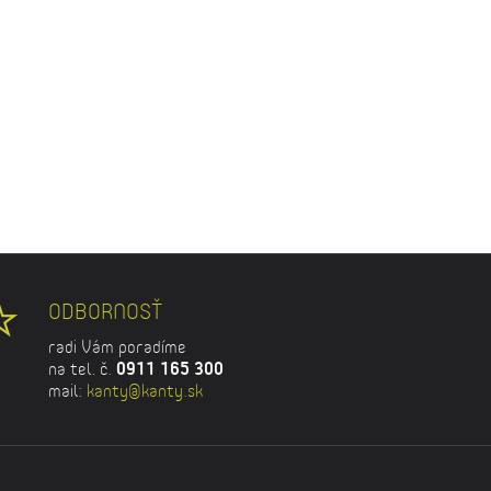
ODBORNOSŤ
radi Vám poradíme
na tel. č.
0911 165 300
mail:
kanty@kanty.sk