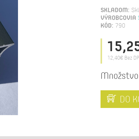
SKLADOM:
Sk
VÝROBCOVIA
KÓD:
790
15,2
12,40€
Bez DP
Množstvo
DO K