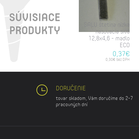
SÚVISIACE
SALU štetina nízka
PRODUKTY
nasuvacia sivá
12,8x4,6 - madlo
ECO
0,37€
0,30€ bez DPH
DORUČENIE
tovar skladom, Vám doručíme do 2-7
pracovných dní