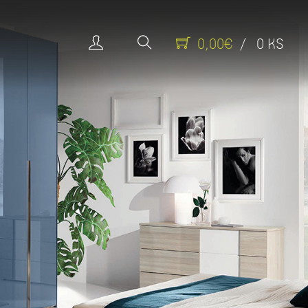
0,00€
/ 0 KS