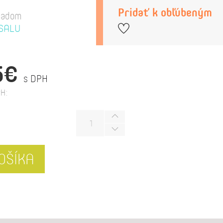
Pridať k obľúbeným
ladom
SALU
5€
s DPH
H:
OŠÍKA