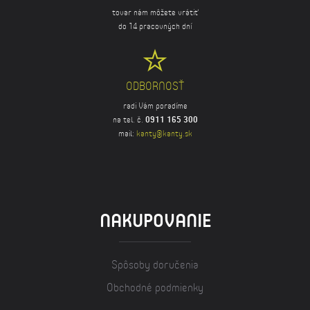
tovar nám môžete vrátiť
do 14 pracovných dní
ODBORNOSŤ
radi Vám poradíme
na tel. č.
0911 165 300
mail:
kanty@kanty.sk
NAKUPOVANIE
Spôsoby doručenia
Obchodné podmienky