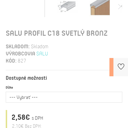
SALU PROFIL C18 SVETLÝ BRONZ
SKLADOM:
Skladom
VÝROBCOVIA
SALU
KÓD:
827
Dostupné možnosti
Dĺžka
2,58€
s DPH
2,10€
Bez DPH: