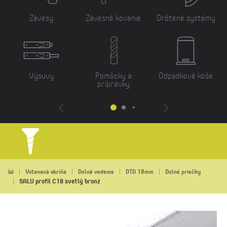
Závesy
Závesné kovanie
Drôtené systémy
Výsuvy
Pomôcky a
Odpadkové koše
prípravky
Vstavaná skriňa
Dolné vedenie
DTD 18mm
Dolné priečky
SALU profil C18 svetlý bronz