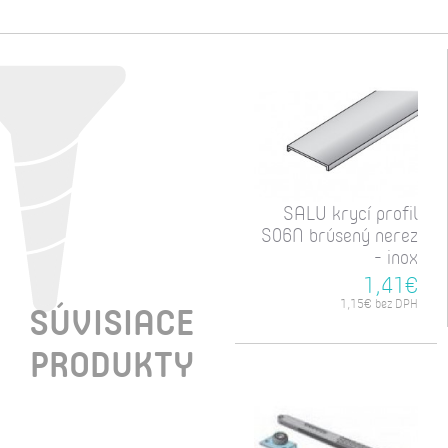
SALU krycí profil
S06N brúsený nerez
- inox
1,41€
1,15€ bez DPH
SÚVISIACE
PRODUKTY