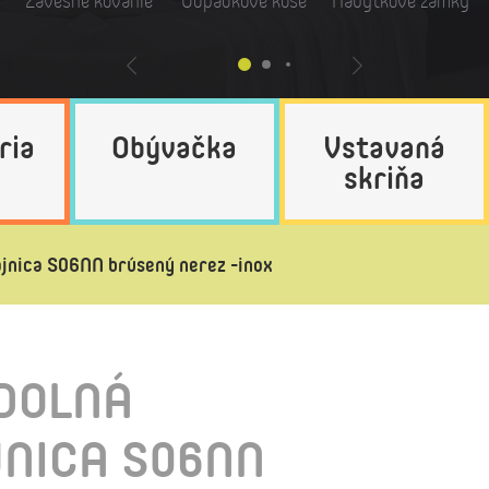
Závesné kovanie
Odpadkové koše
Nábytkové zámky
ria
Obývačka
Vstavaná
skriňa
ajnica S06NN brúsený nerez -inox
DOLNÁ
NICA S06NN