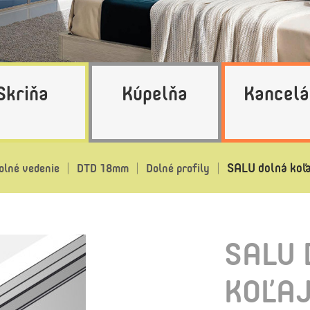
Skriňa
Kúpelňa
Kancelá
SALU dolná koľ
olné vedenie
DTD 18mm
Dolné profily
SALU 
KOĽAJ