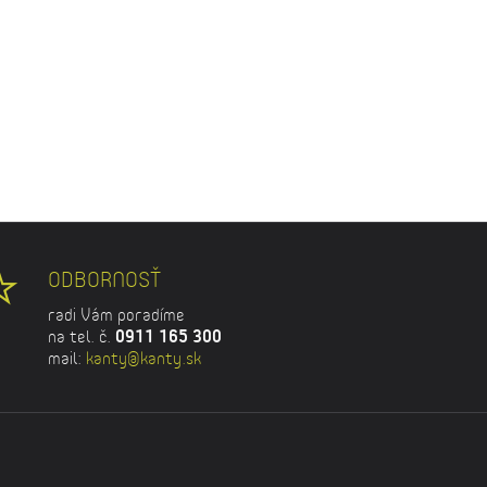
ODBORNOSŤ
radi Vám poradíme
na tel. č.
0911 165 300
mail:
kanty@kanty.sk