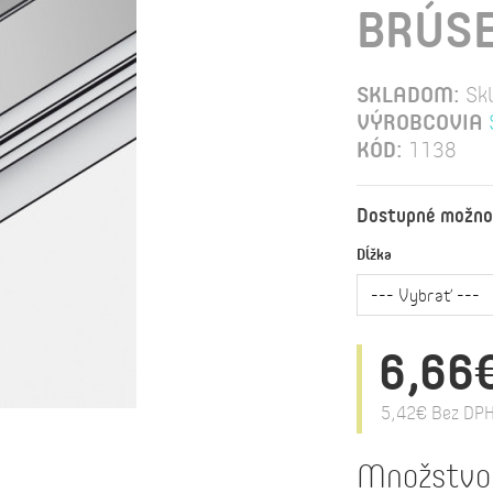
BRÚSE
SKLADOM:
Sk
VÝROBCOVIA
KÓD:
1138
Dostupné možno
Dĺžka
6,66
5,42€
Bez DPH
Množstvo