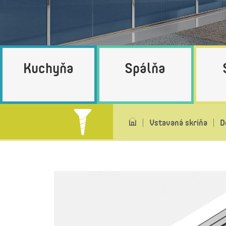
Kuchyňa
Spálňa
Vstavaná skriňa
D