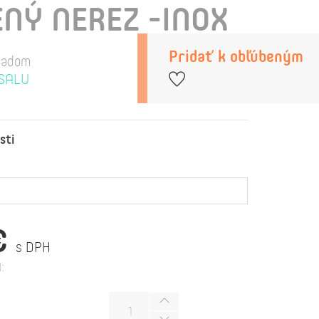
NÝ NEREZ -INOX
Pridať k obľúbeným
ladom
SALU
sti
€
s DPH
: