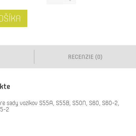
OŠÍKA
RECENZIE (0)
ukte
 pre sady vozíkov S55A, S55B, S50N, S60, S60-2,
65-2