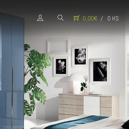
0,00€
/ 0 KS