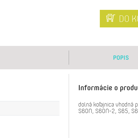
DO K
POPIS
Informácie o prod
dolná koľajnica vhodná
S60N, S60N-2, S65, S