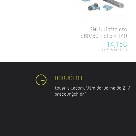
SALU Softclose
S60/60N Slidix T40
14,15€
11,50€ bez DPH
DORUČENIE
tovar skladom, Vám doručíme do 2-7
pracovných dní