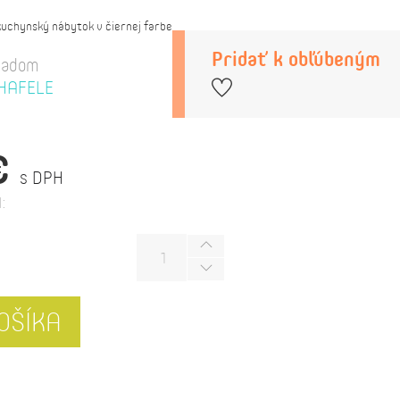
kuchynský nábytok v čiernej farbe
Pridať k obľúbeným
ladom
HAFELE
€
s DPH
:
OŠÍKA