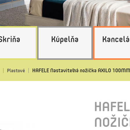
Skriňa
Kúpelňa
Kancelá
HAFELE Nastaviteľná nožička AXILO 100M
Plastové
HAFEL
NOŽIČ