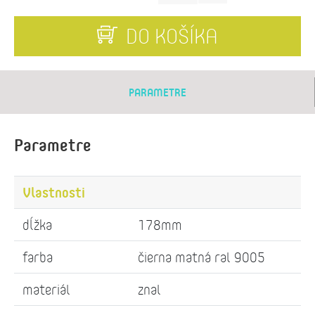
DO KOŠÍKA
PARAMETRE
Parametre
Vlastnosti
dĺžka
178mm
farba
čierna matná ral 9005
materiál
znal