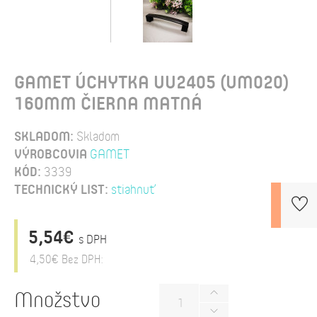
GAMET ÚCHYTKA UU2405 (UM020)
160MM ČIERNA MATNÁ
SKLADOM:
Skladom
VÝROBCOVIA
GAMET
KÓD:
3339
TECHNICKÝ LIST:
stiahnuť
5,54€
s DPH
4,50€
Bez DPH:
Množstvo