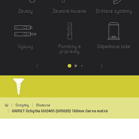
Závesy
Závesné kovanie
Drôtené systémy
Výsuvy
Pomôcky a
Odpadkové koše
prípravky
Úchytky
Moderné
GAMET Úchytka UU2405 (UM020) 160mm čierna matná