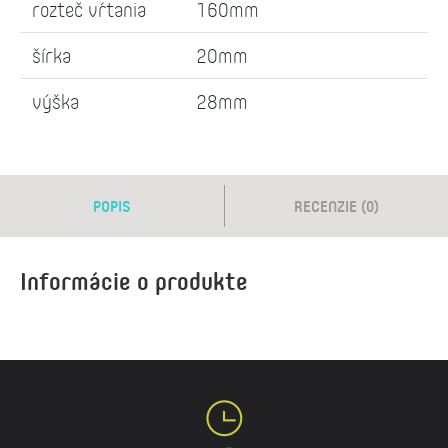
rozteč vŕtania
160mm
šírka
20mm
výška
28mm
POPIS
RECENZIE (0)
Informácie o produkte