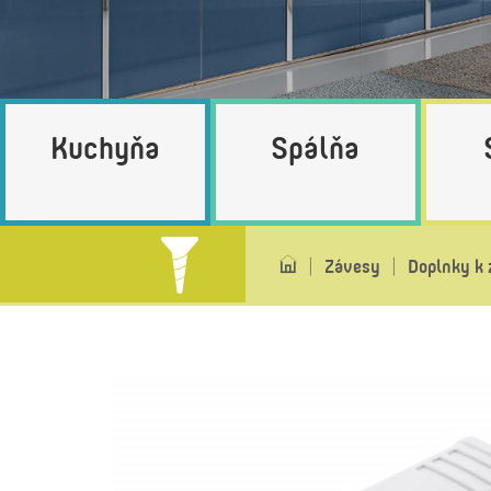
Kuchyňa
Spálňa
Závesy
Doplnky k