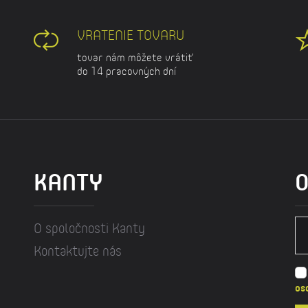
VRATENIE TOVARU
tovar nám môžete vrátiť
do 14 pracovných dní
KANTY
O
O spoločnosti Kanty
Kontaktujte nás
os