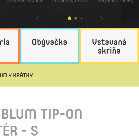
Závesné kovanie
Odpadkové koše
Nábytkové zámky
ria
Obývačka
Vstavaná
skriňa
BIELY KRÁTKY
BLUM TIP-ON
ÉR - S