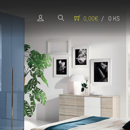
0,00€
/ 0 KS