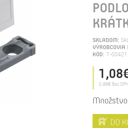
PODLO
KRÁT
SKLADOM:
Sk
VÝROBCOVIA
KÓD:
7-00421
1,08
0,88€
Bez DPH
Množstvo
DO K