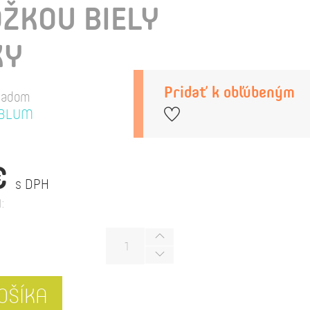
ŽKOU BIELY
KY
Pridať k obľúbeným
ladom
BLUM
€
s DPH
:
OŠÍKA