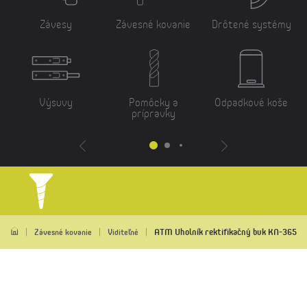
Závesy
Závesné kovanie
Drôtené systémy
Výsuvy
Pomôcky a
Odpadkové koše
prípravky
ATM Uholník rektifikačný buk KN-365
Závesné kovanie
Viditeľné