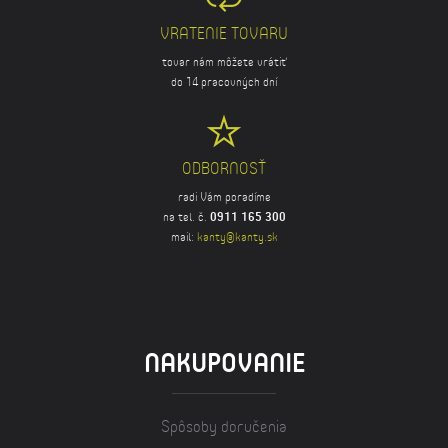
VRATENIE TOVARU
tovar nám môžete vrátiť
do 14 pracovných dní
ODBORNOSŤ
radi Vám poradíme
na tel. č.
0911 165 300
mail:
kanty@kanty.sk
NAKUPOVANIE
Spôsoby doručenia