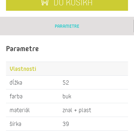
DO KOŠÍKA
PARAMETRE
Parametre
Vlastnosti
dĺžka
52
farba
buk
materiál
znal + plast
šírka
39