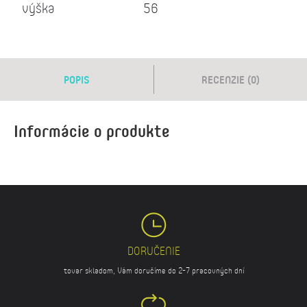
výška
56
POPIS
RECENZIE (0)
Informácie o produkte
DORUČENIE
tovar skladom, Vám doručíme do 2-7 pracovných dní